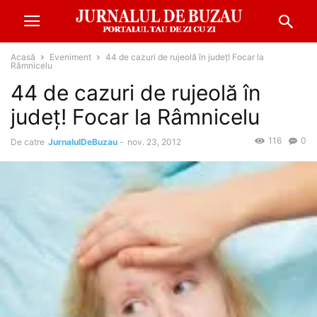
Acasă
Eveniment
44 de cazuri de rujeolă în județ! Focar la
Râmnicelu
44 de cazuri de rujeolă în
județ! Focar la Râmnicelu
116
0
De catre
JurnalulDeBuzau
-
nov. 23, 2012