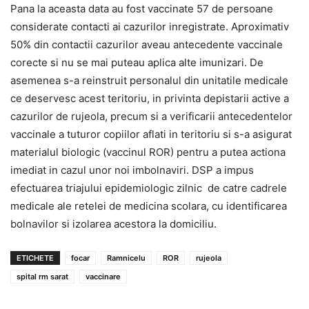
Pana la aceasta data au fost vaccinate 57 de persoane
considerate contacti ai cazurilor inregistrate. Aproximativ
50% din contactii cazurilor aveau antecedente vaccinale
corecte si nu se mai puteau aplica alte imunizari. De
asemenea s-a reinstruit personalul din unitatile medicale
ce deservesc acest teritoriu, in privinta depistarii active a
cazurilor de rujeola, precum si a verificarii antecedentelor
vaccinale a tuturor copiilor aflati in teritoriu si s-a asigurat
materialul biologic (vaccinul ROR) pentru a putea actiona
imediat in cazul unor noi imbolnaviri. DSP a impus
efectuarea triajului epidemiologic zilnic de catre cadrele
medicale ale retelei de medicina scolara, cu identificarea
bolnavilor si izolarea acestora la domiciliu.
ETICHETE
focar
Ramnicelu
ROR
rujeola
spital rm sarat
vaccinare