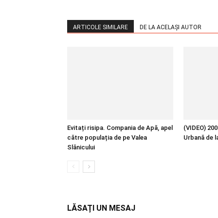
ARTICOLE SIMILARE
DE LA ACELAȘI AUTOR
Evitați risipa. Compania de Apă, apel
(VIDEO) 200 
către populația de pe Valea
Urbană de l
Slănicului
LĂSAȚI UN MESAJ