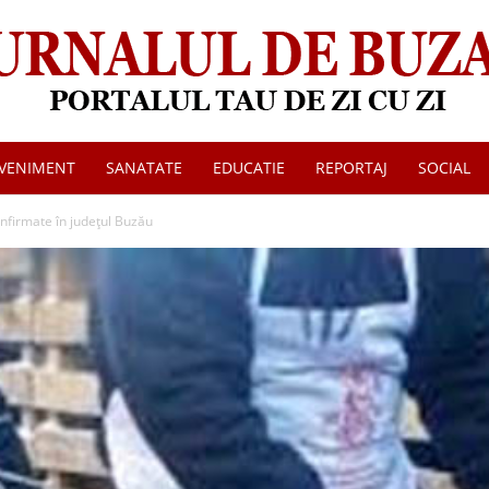
VENIMENT
SANATATE
EDUCATIE
REPORTAJ
SOCIAL
Jurnalul
onfirmate în județul Buzău
de
Buzau