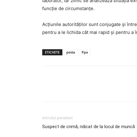
laborator, iar zilnic se analizează situaţia ex
funcţie de circumstanţe.
Acţiunile autorităţilor sunt conjugate şi înt
pentru a le lichida cât mai rapid şi pentru a 
ETICHETE
pesta
Ppa
Articolul precedent
Suspect de crimă, ridicat de la locul de muncă