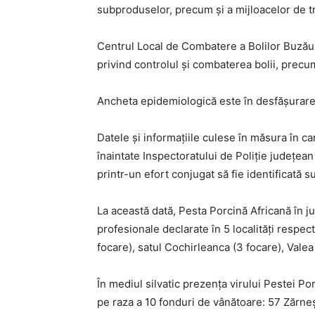
subproduselor, precum și a mijloacelor de t
Centrul Local de Combatere a Bolilor Buzău
privind controlul și combaterea bolii, precum 
Ancheta epidemiologică este în desfășurare
Datele și informațiile culese în măsura în ca
înaintate Inspectoratului de Poliție județean 
printr-un efort conjugat să fie identificată su
La această dată, Pesta Porcină Africană în j
profesionale declarate în 5 localități respect
focare), satul Cochirleanca (3 focare), Valea 
În mediul silvatic prezența virului Pestei Por
pe raza a 10 fonduri de vânătoare: 57 Zărneș