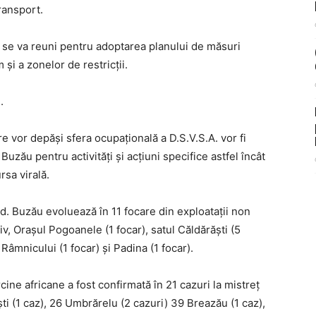
ransport.
 se va reuni pentru adoptarea planului de măsuri
și a zonelor de restricții.
.
re vor depăși sfera ocupațională a D.S.V.S.A. vor fi
Buzău pentru activități și acțiuni specifice astfel încât
rsa virală.
ud. Buzău evoluează în 11 focare din exploatații non
iv, Orașul Pogoanele (1 focar), satul Căldărăști (5
Râmnicului (1 focar) și Padina (1 focar).
cine africane a fost confirmată în 21 cazuri la mistreț
ti (1 caz), 26 Umbrărelu (2 cazuri) 39 Breazău (1 caz),