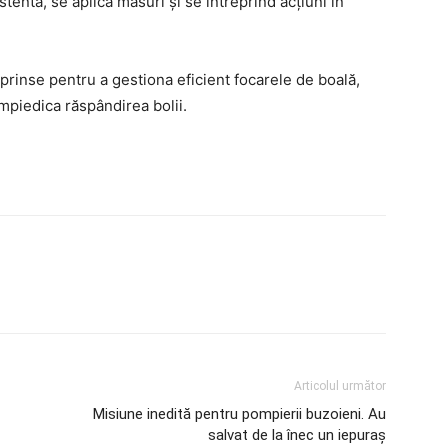
istentă, se aplică măsuri şi se întreprind acţiuni în
reprinse pentru a gestiona eficient focarele de boală,
împiedica răspândirea bolii.
Articolul următor
Misiune inedită pentru pompierii buzoieni. Au
salvat de la înec un iepuraș