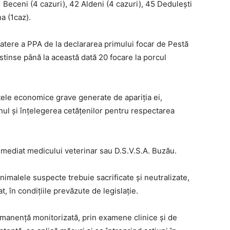
1 Beceni (4 cazuri), 42 Aldeni (4 cazuri), 45 Dedulești
a (1caz).
batere a PPA de la declararea primului focar de Pestă
stinse până la această dată 20 focare la porcul
ţele economice grave generate de apariţia ei,
inul şi înţelegerea cetăţenilor pentru respectarea
imediat medicului veterinar sau D.S.V.S.A. Buzău.
nimalele suspecte trebuie sacrificate şi neutralizate,
at, în condiţiile prevăzute de legislaţie.
rmanență monitorizată, prin examene clinice şi de