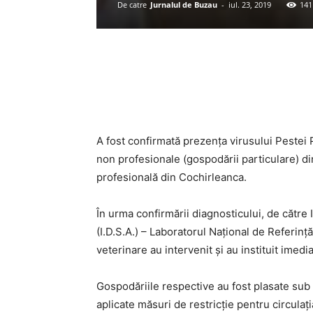
De catre
Jurnalul de Buzau
-
iul. 23, 2019
141
Acțiune
A fost confirmată prezența virusului Pestei P
non profesionale (gospodării particulare) din
profesională din Cochirleanca.
În urma confirmării diagnosticului, de către
(I.D.S.A.) – Laboratorul Național de Referinț
veterinare au intervenit și au instituit imedi
Gospodăriile respective au fost plasate sub s
aplicate măsuri de restricție pentru circulaț