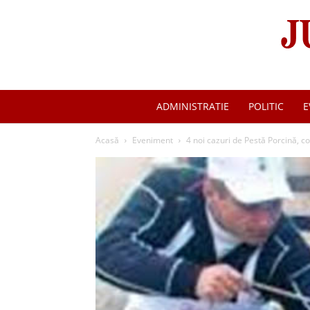
ADMINISTRATIE
POLITIC
E
Acasă
Eveniment
4 noi cazuri de Pestă Porcină, c