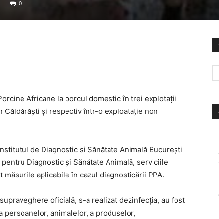
0
orcine Africane la porcul domestic în trei explotații
 Căldărăști și respectiv într-o exploatație non
 Institutul de Diagnostic si Sănătate Animală București
ă pentru Diagnostic și Sănătate Animală, serviciile
at măsurile aplicabile în cazul diagnosticării PPA.
upraveghere oficială, s-a realizat dezinfecția, au fost
ia persoanelor, animalelor, a produselor,