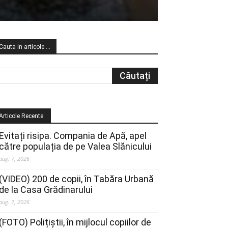
Cauta in articole …
Articole Recente:
Evitați risipa. Compania de Apă, apel
către populația de pe Valea Slănicului
aug. 7, 2026
(VIDEO) 200 de copii, în Tabăra Urbană
de la Casa Grădinarului
aug. 7, 2026
(FOTO) Polițiștii, în mijlocul copiilor de