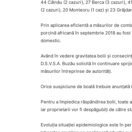
44 Câlnău (2 cazuri), 27 Berca (3 cazuri), 4
(2 cazuri), 20 Monteoru (1 caz) și 23 Grăjdan
Prin aplicarea eficientă a măsurilor de com
porcină africană în septembrie 2018 au fost 
domestic.
Având în vedere gravitatea bolii şi consecin
D.S.V.S.A. Buzău solicită în continuare sprij
măsurilor întreprinse de autorități.
Orice suspiciune de boală trebuie anunţată 
Pentru a împiedica răspândirea bolii, toate a
iar proprietarii vor fi despăgubiţi de către st
Evoluţia situației epidemiologice este în pe