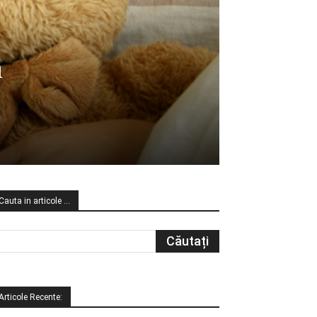
n
Cauta in articole …
Articole Recente: