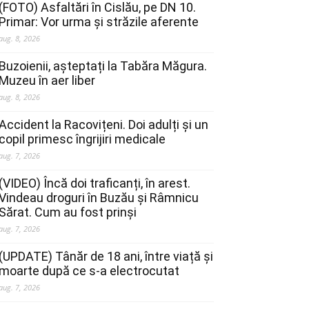
(FOTO) Asfaltări în Cislău, pe DN 10.
Primar: Vor urma și străzile aferente
aug. 8, 2026
Buzoienii, așteptați la Tabăra Măgura.
Muzeu în aer liber
aug. 8, 2026
Accident la Racovițeni. Doi adulți și un
copil primesc îngrijiri medicale
aug. 7, 2026
(VIDEO) Încă doi traficanți, în arest.
Vindeau droguri în Buzău și Râmnicu
Sărat. Cum au fost prinși
aug. 7, 2026
(UPDATE) Tânăr de 18 ani, între viață și
moarte după ce s-a electrocutat
aug. 7, 2026