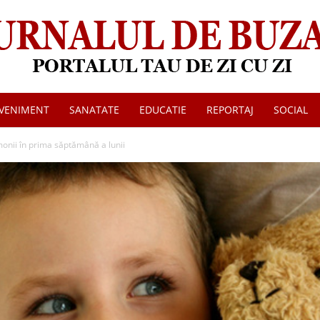
VENIMENT
SANATATE
EDUCATIE
REPORTAJ
SOCIAL
Jurnalul
monii în prima săptămână a lunii
de
Buzau