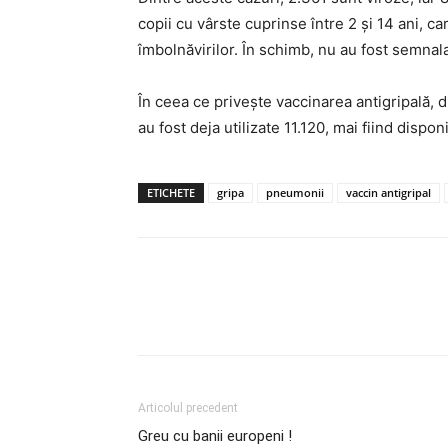
copii cu vârste cuprinse între 2 şi 14 ani, c
îmbolnăvirilor. În schimb, nu au fost semnala
În ceea ce privește vaccinarea antigripală, 
au fost deja utilizate 11.120, mai fiind disp
ETICHETE
gripa
pneumonii
vaccin antigripal
Articolul precedent
Greu cu banii europeni !