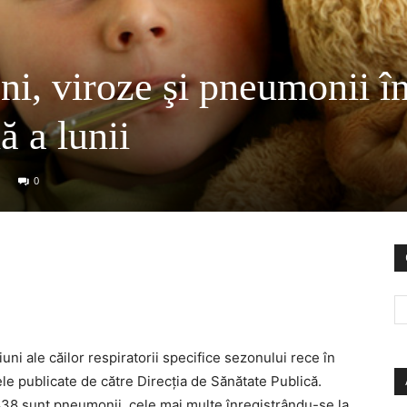
ni, viroze şi pneumonii î
 a lunii
0
uni ale căilor respiratorii specifice sezonului rece în
ele publicate de către Direcţia de Sănătate Publică.
 838 sunt pneumonii, cele mai multe înregistrându-se la