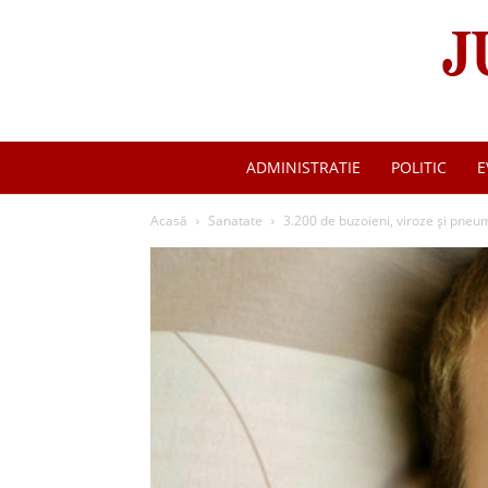
ADMINISTRATIE
POLITIC
E
Acasă
Sanatate
3.200 de buzoieni, viroze şi pneu