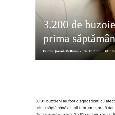
3.200 de buzoie
prima săptămână
De catre
JurnalulDeBuzau
-
feb. 12, 2016
116
Acțiune
3.199 buzoieni au fost diagnosticați cu afecți
prima săptămână a lunii februarie, arată dat
Dintre aceste cazuri, 2.361 sunt viroze, iar