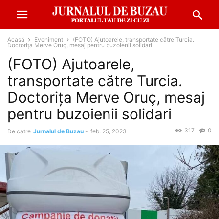
Acasă
Eveniment
(FOTO) Ajutoarele, transportate către Turcia.
Doctorița Merve Oruç, mesaj pentru buzoienii solidari
(FOTO) Ajutoarele,
transportate către Turcia.
Doctorița Merve Oruç, mesaj
pentru buzoienii solidari
317
0
De catre
Jurnalul de Buzau
-
feb. 25, 2023