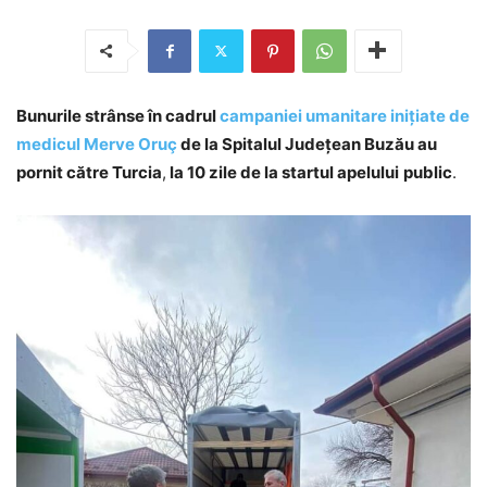
Bunurile strânse în cadrul
campaniei umanitare inițiate de
medicul Merve Oruç
de la Spitalul Județean Buzău au
pornit către Turcia
,
la 10 zile de la startul apelului
public
.