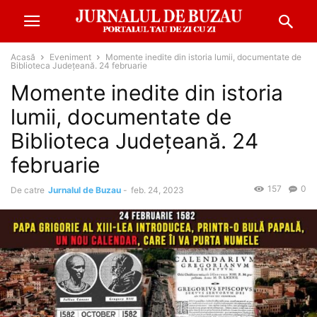
Acasă
Eveniment
Momente inedite din istoria lumii, documentate de
Biblioteca Județeană. 24 februarie
Momente inedite din istoria
lumii, documentate de
Biblioteca Județeană. 24
februarie
157
0
De catre
Jurnalul de Buzau
-
feb. 24, 2023