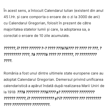
În acest sens, a înlocuit Calendarul Iulian (existent din anul
45 î.Hr. și care comporta o eroare de o zi la 3000 de ani)
cu Calendarul Gregorian, folosit în prezent de către
majoritatea statelor lumii și care, la adoptarea sa, a
corectat o eroare de 10 zile acumulate.
??????, î? ???? ?????? ?-? ???? ???ă?â??? ?? ???? ?? ???, ?
????????? ????, ?ă ?????ă ???? ?? ??????, ?? ?????????
????.
România a fost unul dintre ultimele state europene care au
adoptat Calendarul Gregorian. Demersul privind unificarea
calendaristică a apărut îndată după realizarea Marii Uniri de
la 1918:
???ă ??????? ???â???? ș? ????????? ????????
?????? ?????, î? ???????????? ș? î? ???????? ??? ????????
???? ?????????? ?????????.