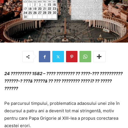
24 ????????? 1582 – ???? ???????? ?? ????-??? ??????????
??????-? ???ă ?????ă ?? ??? ???????? ???? î? ?? ?????
??????
Pe parcursul timpului, problematica adaosului unei zile în
decursul a patru ani a devenit tot mai stringentă, motiv
pentru care Papa Grigorie al XIII-lea a propus corectarea
acestei erori.