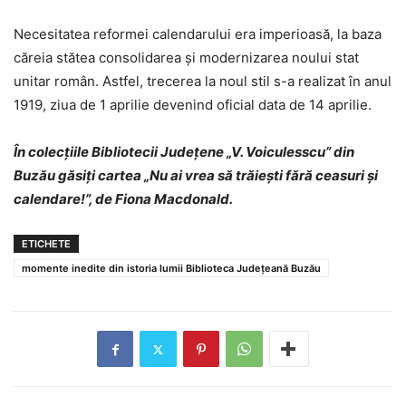
Necesitatea reformei calendarului era imperioasă, la baza
căreia stătea consolidarea și modernizarea noului stat
unitar român. Astfel, trecerea la noul stil s-a realizat în anul
1919, ziua de 1 aprilie devenind oficial data de 14 aprilie.
În colecțiile Bibliotecii Județene „V. Voiculesscu” din
Buzău găsiți cartea „Nu ai vrea să trăieşti fără ceasuri şi
calendare!”, de Fiona Macdonald.
ETICHETE
momente inedite din istoria lumii Biblioteca Județeană Buzău