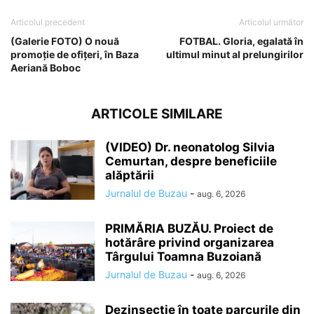
Articolul precedent
Articolul următor
(Galerie FOTO) O nouă
FOTBAL. Gloria, egalată în
promoție de ofițeri, în Baza
ultimul minut al prelungirilor
Aeriană Boboc
ARTICOLE SIMILARE
(VIDEO) Dr. neonatolog Silvia
Cemurtan, despre beneficiile
alăptării
Jurnalul de Buzau
-
aug. 6, 2026
PRIMĂRIA BUZĂU. Proiect de
hotărâre privind organizarea
Târgului Toamna Buzoiană
Jurnalul de Buzau
-
aug. 6, 2026
Dezinsecție în toate parcurile din