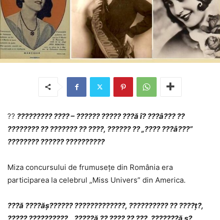
??
????????? ???? – ?????? ????? ???ă î? ???â??? ??
???????? ?? ??????? ?? ????, ?????? ?? „???? ???â???”
???????? ?????? ??????????
Miza concursului de frumusețe din România era
participarea la celebrul „Miss Univers” din America.
???ă ????ăș?????? ?????????????, ?????????? ?? ????ț?,
????? ??????????, „?????ă ?? ???? ?? ???, ???????ă ș?