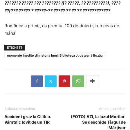
??????? ????? ??? ???????? (î? ?????, ?? ?????????), ????
??ț??? ????? ? ?????-?? ????? ?? ?? ?? ????????????
.
Românca a primit, ca premiu, 100 de dolari şi un ceas de
mână.
ETICHETE
momente inedite din istoria lumii Biblioteca Județeană Buzău
Articolul precedent
Articolul următor
Accident grav la Cilibia.
(FOTO) AZI, la Iazul Morilor.
Vârstnic lovit de un TIR
Se deschide Târgul de
Mărțișor