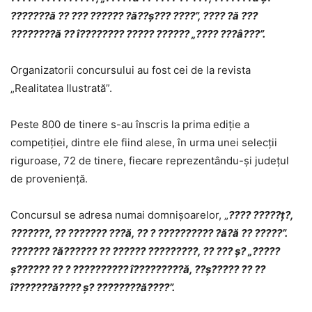
???????ă ?? ??? ?????? ?ă??ș??? ????”, ???? ?ă ???
????????ă ?? î???????? ????? ?????? „???? ???â???”.
Organizatorii concursului au fost cei de la revista
„Realitatea Ilustrată”.
Peste 800 de tinere s-au înscris la prima ediție a
competiţiei, dintre ele fiind alese, în urma unei selecţii
riguroase, 72 de tinere, fiecare reprezentându-şi judeţul
de provenienţă.
Concursul se adresa numai domnișoarelor, „
???? ?????ț?,
???????, ?? ??????? ???ă, ?? ? ?????????? ?ă?ă ?? ?????”.
??????? ?ă?????? ?? ?????? ?????????, ?? ??? ș? „?????
ș?????? ?? ? ?????????? î?????????ă, ??ș????? ?? ??
î???????ă???? ș? ????????ă????”.