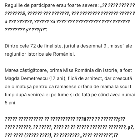
Regulile de participare erau foarte severe: „
?? ???? ???? ??
???????ă, ?????? ??? ???????, ??? ???????? ??????? ????? ?
ă ??? ??????, ?????? ?ă ???? ??? ?????????? ???? ???????
???????? ș? ???ți?”.
Dintre cele 72 de finaliste, juriul a desemnat 9 „misse” ale
regiunilor istorice ale României.
Marea câștigătoare, prima Miss România din istorie, a fost
Magda Demetrescu (17 ani), fiică de arhitect, dar crescută
de o mătușă pentru că rămăsese orfană de mamă la scurt
timp după venirea ei pe lume şi de tată pe când avea numai
5 ani.
????? ?????????? ?? ?????????? ???â??? ?? ???????ț??
???? ??????, ?? ?????, ???? ?? ?? ????? ??????? ???????, ș?,
??? ???? (????? ????), ?? ???????? „???? ???????”, î?