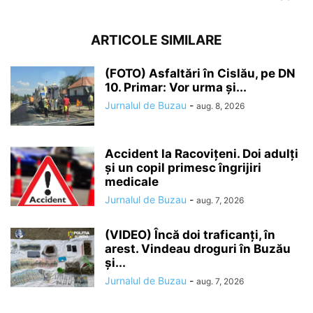
ARTICOLE SIMILARE
(FOTO) Asfaltări în Cislău, pe DN
10. Primar: Vor urma și...
Jurnalul de Buzau
-
aug. 8, 2026
Accident la Racovițeni. Doi adulți
și un copil primesc îngrijiri
medicale
Jurnalul de Buzau
-
aug. 7, 2026
(VIDEO) Încă doi traficanți, în
arest. Vindeau droguri în Buzău
și...
Jurnalul de Buzau
-
aug. 7, 2026