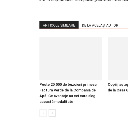
ARTICOLE SIMILARE
DE LA ACELAȘI AUTOR
Peste 20.000 de buzoieni primesc
Copiii, aște
Factura Verde de la Compania de
de la Casa G
Apă. Ce avantaje au cei care aleg
această modalitate