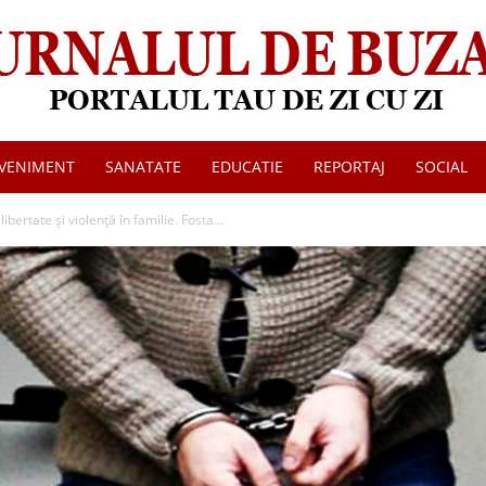
VENIMENT
SANATATE
EDUCATIE
REPORTAJ
SOCIAL
Jurnalul
ibertate și violență în familie. Fosta...
de
Buzau