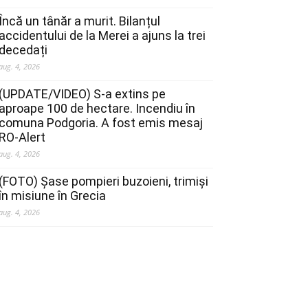
Încă un tânăr a murit. Bilanțul
accidentului de la Merei a ajuns la trei
decedați
aug. 4, 2026
(UPDATE/VIDEO) S-a extins pe
aproape 100 de hectare. Incendiu în
comuna Podgoria. A fost emis mesaj
RO-Alert
aug. 4, 2026
(FOTO) Șase pompieri buzoieni, trimiși
în misiune în Grecia
aug. 4, 2026