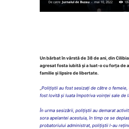
De catre
Jurnalul de Buzau
-
mai 10, 2022
13
Acțiune
Un bărbat în vârstă de 38 de ani, din Cilibia
agresat fosta iubită și a luat-o cu forța de
familie şi lipsire de libertate.
„
Polițiștii au fost sesizați de către o femeie,
fost lovită şi luata împotriva voinţei sale de
În urma sesizării, poliţiştii au demarat activ
sora apelantei acestuia, în timp ce se depla
probatoriului administrat, polițiștii l-au re