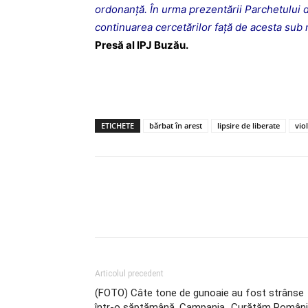
ordonanță. În urma prezentării Parchetului 
continuarea cercetărilor faţă de acesta sub 
Presă al IPJ Buzău.
ETICHETE
bărbat în arest
lipsire de liberate
vio
Articolul precedent
(FOTO) Câte tone de gunoaie au fost strânse
într-o săptămână. Campania „Curățăm Români