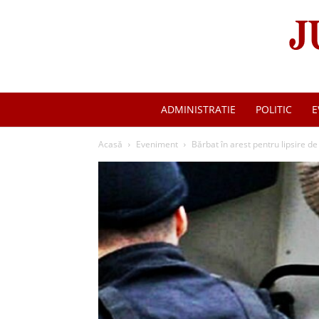
ADMINISTRATIE
POLITIC
E
Acasă
Eveniment
Bărbat în arest pentru lipsire de l