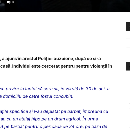
7
0
, a ajuns în arestul Poliției buzoiene, după ce și-a
 acasă. Individul este cercetat pentru pentru violenţă în
 cu privire la faptul că sora sa, în vârstă de 30 de ani, a
 la domiciliu de catre fostul concubin.
ităţile specifice şi l-au depistat pe bărbat, împreună cu
sau cu un atelaj hipo pe un drum agricol. În urma
ținut pe bărbat pentru o perioadă de 24 ore, pe bază de