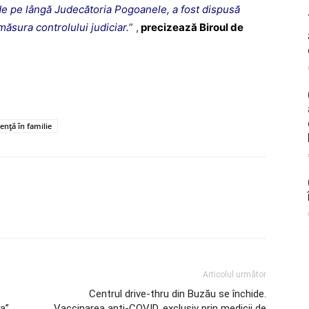
de pe lângă Judecătoria Pogoanele, a fost dispusă
măsura controlului judiciar.
” ,
precizează Biroul de
lență în familie
Articolul următor
Centrul drive-thru din Buzău se închide.
a”
Vaccinarea anti-COVID, exclusiv prin medicii de