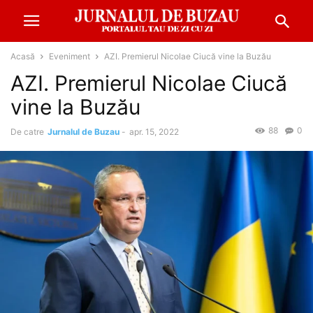
Acasă
Eveniment
AZI. Premierul Nicolae Ciucă vine la Buzău
AZI. Premierul Nicolae Ciucă
vine la Buzău
88
0
De catre
Jurnalul de Buzau
-
apr. 15, 2022