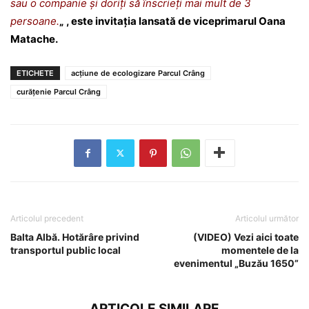
sau o companie și doriți să înscrieți mai mult de 3
persoane.
„
, este invitația lansată de viceprimarul Oana
Matache.
ETICHETE
acțiune de ecologizare Parcul Crâng
curățenie Parcul Crâng
Articolul precedent
Articolul următor
Balta Albă. Hotărâre privind
(VIDEO) Vezi aici toate
transportul public local
momentele de la
evenimentul „Buzău 1650”
ARTICOLE SIMILARE