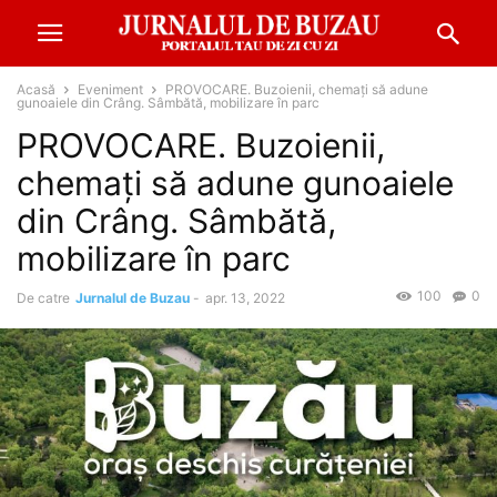
Acasă
Eveniment
PROVOCARE. Buzoienii, chemați să adune
gunoaiele din Crâng. Sâmbătă, mobilizare în parc
PROVOCARE. Buzoienii,
chemați să adune gunoaiele
din Crâng. Sâmbătă,
mobilizare în parc
100
0
De catre
Jurnalul de Buzau
-
apr. 13, 2022