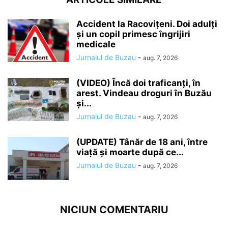
Accident la Racovițeni. Doi adulți
și un copil primesc îngrijiri
medicale
Jurnalul de Buzau
-
aug. 7, 2026
(VIDEO) Încă doi traficanți, în
arest. Vindeau droguri în Buzău
și...
Jurnalul de Buzau
-
aug. 7, 2026
(UPDATE) Tânăr de 18 ani, între
viață și moarte după ce...
Jurnalul de Buzau
-
aug. 7, 2026
NICIUN COMENTARIU