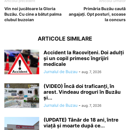
Articolul precedent
Articolul următor
Vin noi jucătoare la Gloria
Primăria Buzău caută
Buzău. Cu cine a bătut palma
angajați. Opt posturi, scoase
clubul buzoian
la concurs
ARTICOLE SIMILARE
Accident la Racovițeni. Doi adulți
și un copil primesc îngrijiri
medicale
Jurnalul de Buzau
-
aug. 7, 2026
(VIDEO) Încă doi traficanți, în
arest. Vindeau droguri în Buzău
și...
Jurnalul de Buzau
-
aug. 7, 2026
(UPDATE) Tânăr de 18 ani, între
viață și moarte după ce...