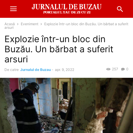
Acasă
Eveniment
Explozie într-un bloc din Buzău. Un bărbat a suferit
arsuri
Explozie într-un bloc din
Buzău. Un bărbat a suferit
arsuri
257
0
De catre
Jurnalul de Buzau
-
apr. 9, 2022