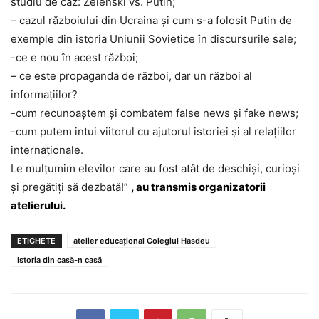
studiu de caz: Zelenski vs. Putin;
– cazul războiului din Ucraina și cum s-a folosit Putin de
exemple din istoria Uniunii Sovietice în discursurile sale;
-ce e nou în acest război;
– ce este propaganda de război, dar un război al
informațiilor?
-cum recunoaștem și combatem false news și fake news;
-cum putem intui viitorul cu ajutorul istoriei și al relațiilor
internaționale.
Le mulțumim elevilor care au fost atât de deschiși, curioși
și pregătiți să dezbată!”
, au transmis organizatorii
atelierului.
ETICHETE
atelier educațional Colegiul Hasdeu
Istoria din casă-n casă