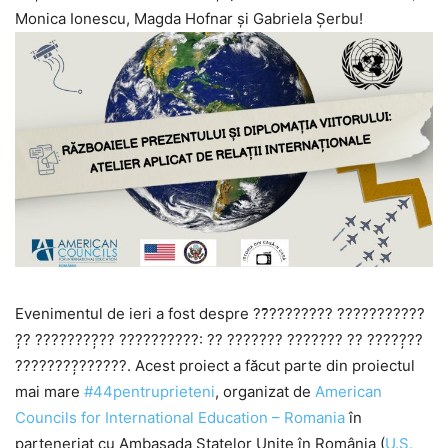
Monica Ionescu, Magda Hofnar și Gabriela Șerbu!
Evenimentul de ieri a fost despre ??̆???????? ???????????
?̦? ????????̦?? ??????????: ?? ??????? ??????? ?? ?????̦??
????????̦??????. Acest proiect a făcut parte din proiectul
mai mare
#44pentruprieteni
, organizat de
American
Councils for International Education – Romania
în
parteneriat cu Ambasada Statelor Unite în România (
U.S.