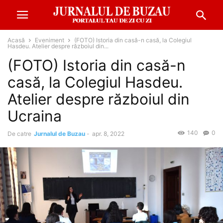
Acasă
Eveniment
(FOTO) Istoria din casă-n casă, la Colegiul
Hasdeu. Atelier despre războiul din...
(FOTO) Istoria din casă-n
casă, la Colegiul Hasdeu.
Atelier despre războiul din
Ucraina
140
0
De catre
Jurnalul de Buzau
-
apr. 8, 2022