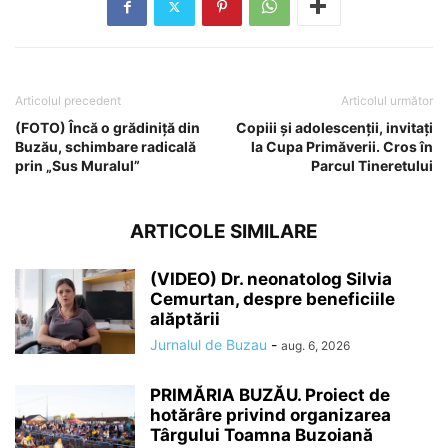
Articolul precedent
Articolul următor
(FOTO) Încă o grădiniță din
Copiii și adolescenții, invitați
Buzău, schimbare radicală
la Cupa Primăverii. Cros în
prin „Sus Muralul”
Parcul Tineretului
ARTICOLE SIMILARE
(VIDEO) Dr. neonatolog Silvia
Cemurtan, despre beneficiile
alăptării
Jurnalul de Buzau
-
aug. 6, 2026
PRIMĂRIA BUZĂU. Proiect de
hotărâre privind organizarea
Târgului Toamna Buzoiană