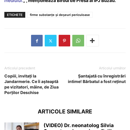
mediului.
„
, menționează Biroul de Presă al IPJ Buzău.
ETICHETE
firme substanțe și deșeuri periculoase
Articolul precedent
Articolul următor
Copiii, invitați la
Șantajată cu înregistrări
Jandarmerie. Ce îi așteaptă
intime! Bărbatul a fost reținut
pe vizitatori, mâine, de Ziua
Porților Deschise
ARTICOLE SIMILARE
(VIDEO) Dr. neonatolog Silvia