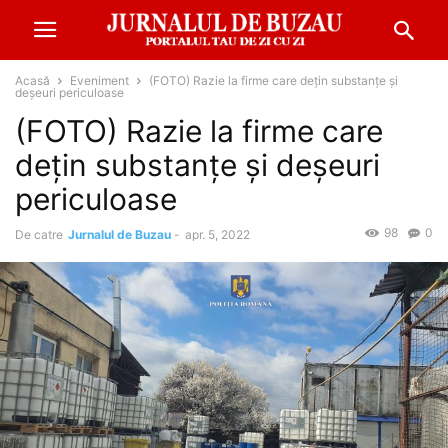
Acasă
Eveniment
(FOTO) Razie la firme care dețin substanțe și
deșeuri periculoase
(FOTO) Razie la firme care
dețin substanțe și deșeuri
periculoase
98
0
De catre
Jurnalul de Buzau
-
apr. 5, 2022