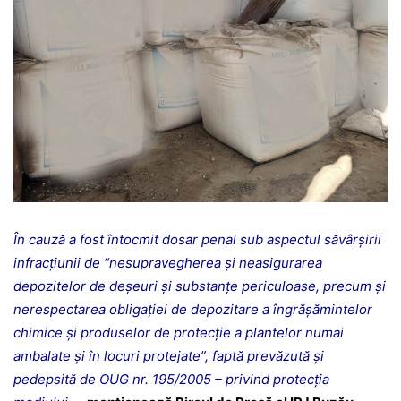
În cauză a fost întocmit dosar penal sub aspectul săvârșirii
infracțiunii de “nesupravegherea şi neasigurarea
depozitelor de deşeuri şi substanţe periculoase, precum şi
nerespectarea obligaţiei de depozitare a îngrăşămintelor
chimice şi produselor de protecţie a plantelor numai
ambalate şi în locuri protejate”, faptă prevăzută și
pedepsită de OUG nr. 195/2005 – privind protecția