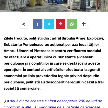
Zilele trecute, poliţiştii din cadrul Biroului Arme, Explozivi,
Substanţe Periculoase au acționat pe raza localităților
Amaru, Ulmeni și Pietroasele pentru verificarea modului
de efectuare a operațiunilor cu substanțe și deșeuri
periculoase și a condițiilor în care se desfășoară aceste
operațiuni. În contextul verificărilor efectuate la agenţii
economici pe linia prevederilor legale privind deşeurile
periculoase, poliţiştii au descoperit nereguli în cazul a trei
societăți comerciale.
„
La două dintre acestea au fost descoperite 290 de litri de
cloroform şi alte 515 kilograme de substanțe periculoase