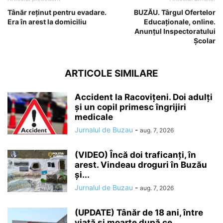
Tânăr reținut pentru evadare.
BUZĂU. Târgul Ofertelor
Era în arest la domiciliu
Educaționale, online.
Anunțul Inspectoratului
Școlar
ARTICOLE SIMILARE
Accident la Racovițeni. Doi adulți
și un copil primesc îngrijiri
medicale
Jurnalul de Buzau
-
aug. 7, 2026
(VIDEO) Încă doi traficanți, în
arest. Vindeau droguri în Buzău
și...
Jurnalul de Buzau
-
aug. 7, 2026
(UPDATE) Tânăr de 18 ani, între
viață și moarte după ce...