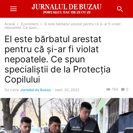
Acasă
Eveniment
El este bărbatul arestat pentru că și-ar fi violat
nepoatele. Ce spun...
El este bărbatul arestat
pentru că și-ar fi violat
nepoatele. Ce spun
specialiștii de la Protecția
Copilului
164
0
De catre
Jurnalul de Buzau
-
mart. 30, 2022