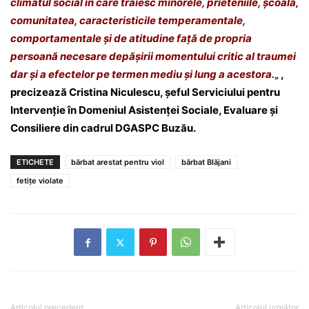
climatul social în care trăiesc minorele, prieteniile, școala,
comunitatea, caracteristicile temperamentale,
comportamentale și de atitudine față de propria
persoană necesare depășirii momentului critic al traumei
dar și a efectelor pe termen mediu și lung a acestora.
„
,
precizează Cristina Niculescu, șeful Serviciului pentru
Intervenție în Domeniul Asistenței Sociale, Evaluare și
Consiliere din cadrul DGASPC Buzău.
ETICHETE
bărbat arestat pentru viol
bărbat Blăjani
fetițe violate
Articolul precedent
Articolul următor