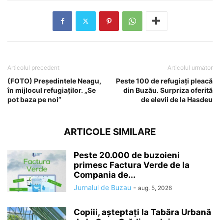
Articolul precedent
Articolul următor
(FOTO) Președintele Neagu,
Peste 100 de refugiați pleacă
în mijlocul refugiaților. „Se
din Buzău. Surpriza oferită
pot baza pe noi”
de elevii de la Hasdeu
ARTICOLE SIMILARE
Peste 20.000 de buzoieni
primesc Factura Verde de la
Compania de...
Jurnalul de Buzau
-
aug. 5, 2026
Copiii, așteptați la Tabăra Urbană