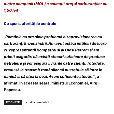
dintre companii (MOL) a scumpit prețul carburanților cu
1,50 lei!
Ce spun autoritățile centrale
„
România nu are nicio problemă cu aprovizionarea cu
carburanţi în benzinării. Am avut astăzi întâlniri de lucru
cu reprezentanţii Rompetrol şi ai OMV Petrom şi am
primit asigurări că există stocuri suficiente de produse
petroliere şi vor asigura livrările către clienţi. Totodată,
vreau să le transmit românilor că nu trebuie să intre în
panică şi să stea la cozi. Avem suficiente stocuri!
”
, a
afirmat, în această seară, ministrul Economiei, Virgil
Popescu.
ETICHETE
cozi la benzinării