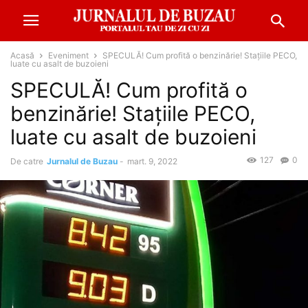
Acasă
Eveniment
SPECULĂ! Cum profită o benzinărie! Stațiile PECO,
luate cu asalt de buzoieni
SPECULĂ! Cum profită o
benzinărie! Stațiile PECO,
luate cu asalt de buzoieni
127
0
De catre
Jurnalul de Buzau
-
mart. 9, 2022