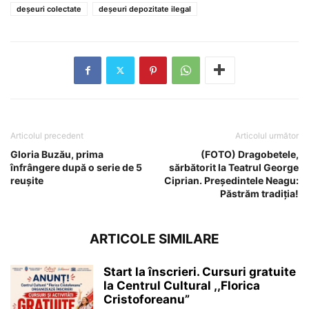
deșeuri colectate
deșeuri depozitate ilegal
Articolul precedent
Articolul următor
Gloria Buzău, prima
(FOTO) Dragobetele,
înfrângere după o serie de 5
sărbătorit la Teatrul George
reușite
Ciprian. Președintele Neagu:
Păstrăm tradiția!
ARTICOLE SIMILARE
Start la înscrieri. Cursuri gratuite
la Centrul Cultural ,,Florica
Cristoforeanu”