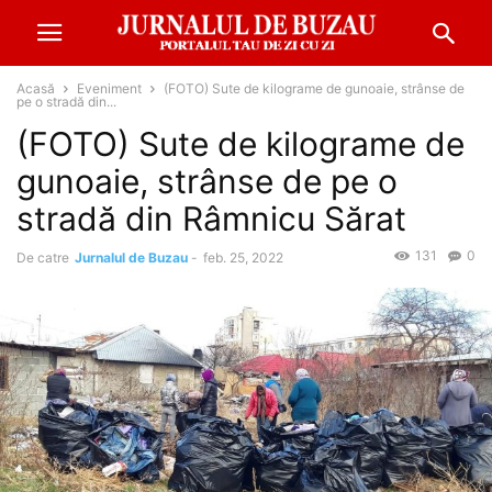
Acasă
Eveniment
(FOTO) Sute de kilograme de gunoaie, strânse de
pe o stradă din...
(FOTO) Sute de kilograme de
gunoaie, strânse de pe o
stradă din Râmnicu Sărat
131
0
De catre
Jurnalul de Buzau
-
feb. 25, 2022