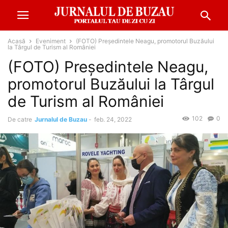
Acasă
Eveniment
(FOTO) Președintele Neagu, promotorul Buzăului
la Târgul de Turism al României
(FOTO) Președintele Neagu,
promotorul Buzăului la Târgul
de Turism al României
102
0
De catre
Jurnalul de Buzau
-
feb. 24, 2022