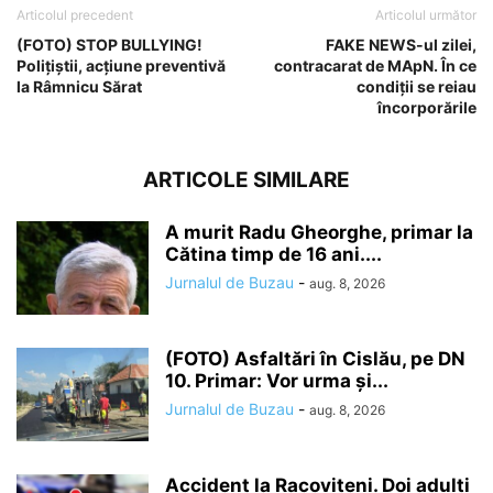
Articolul precedent
Articolul următor
(FOTO) STOP BULLYING!
FAKE NEWS-ul zilei,
Polițiștii, acțiune preventivă
contracarat de MApN. În ce
la Râmnicu Sărat
condiții se reiau
încorporările
ARTICOLE SIMILARE
A murit Radu Gheorghe, primar la
Cătina timp de 16 ani....
Jurnalul de Buzau
-
aug. 8, 2026
(FOTO) Asfaltări în Cislău, pe DN
10. Primar: Vor urma și...
Jurnalul de Buzau
-
aug. 8, 2026
Accident la Racovițeni. Doi adulți