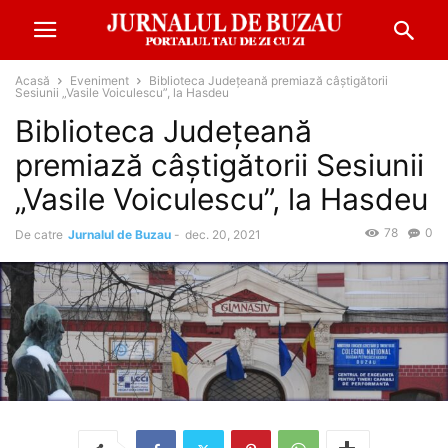
Acasă
Eveniment
Biblioteca Județeană premiază câștigătorii
Sesiunii „Vasile Voiculescu”, la Hasdeu
Biblioteca Județeană
premiază câștigătorii Sesiunii
„Vasile Voiculescu”, la Hasdeu
78
0
De catre
Jurnalul de Buzau
-
dec. 20, 2021