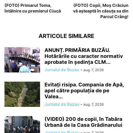
(FOTO) Primarul Toma,
(FOTO) Copii, Moș Crăciun
întâlnire cu premierul Ciucă
vă așteaptă în căsuța sa din
Parcul Crâng!
ARTICOLE SIMILARE
ANUNȚ. PRIMĂRIA BUZĂU.
Hotărârile cu caracter normativ
aprobate în ședința CLM...
Jurnalul de Buzau
-
aug. 7, 2026
Evitați risipa. Compania de Apă,
apel către populația de pe
Valea...
Jurnalul de Buzau
-
aug. 7, 2026
(VIDEO) 200 de copii, în Tabăra
Urbană de la Casa Grădinarului
Jurnalul de Buzau
-
aug. 7, 2026