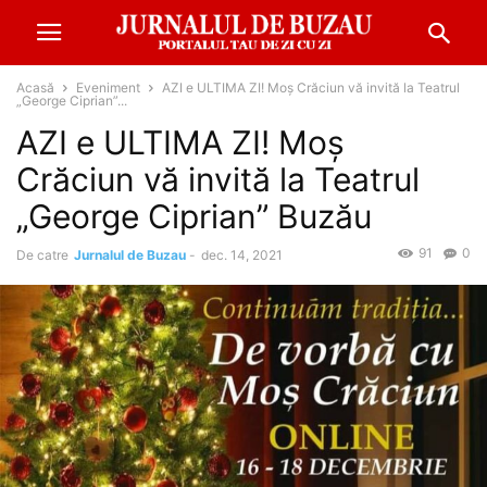
Acasă
Eveniment
AZI e ULTIMA ZI! Moș Crăciun vă invită la Teatrul
„George Ciprian”...
AZI e ULTIMA ZI! Moș
Crăciun vă invită la Teatrul
„George Ciprian” Buzău
91
0
De catre
Jurnalul de Buzau
-
dec. 14, 2021