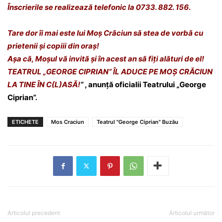
Înscrierile se realizează telefonic la 0733. 882. 156.
Tare dor îi mai este lui Moș Crăciun să stea de vorbă cu
prietenii și copiii din oraș!
Așa că, Moșul vă invită și în acest an să fiți alături de el!
TEATRUL „GEORGE CIPRIAN” ÎL ADUCE PE MOȘ CRĂCIUN
LA TINE ÎN C(L)ASĂ!
”
, anunță oficialii Teatrului „George
Ciprian”.
ETICHETE
Mos Craciun
Teatrul "George Ciprian" Buzău
Articolul precedent
Articolul următor