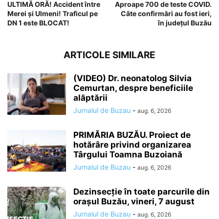
ULTIMĂ ORĂ! Accident între
Aproape 700 de teste COVID.
Merei și Ulmeni! Traficul pe
Câte confirmări au fost ieri,
DN 1 este BLOCAT!
în județul Buzău
ARTICOLE SIMILARE
(VIDEO) Dr. neonatolog Silvia
Cemurtan, despre beneficiile
alăptării
Jurnalul de Buzau
-
aug. 6, 2026
PRIMĂRIA BUZĂU. Proiect de
hotărâre privind organizarea
Târgului Toamna Buzoiană
Jurnalul de Buzau
-
aug. 6, 2026
Dezinsecție în toate parcurile din
orașul Buzău, vineri, 7 august
Jurnalul de Buzau
-
aug. 6, 2026