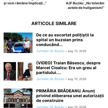
și vom rămâne împlicați…”
AJF Buzău: „Nu tolerăm
actele de huliganism!”
ARTICOLE SIMILARE
De ce au escortat polițiștii la
spital un buzoian prins
conducând...
Jurnalul de Buzau
-
aug. 10, 2026
(VIDEO) Traian Băsescu, despre
Marcel Cioalcu: Era un greu al
partidului....
Jurnalul de Buzau
-
aug. 10, 2026
PRIMĂRIA BRĂDEANU. Anunț
privind eliberarea unei autorizații
de construire
Jurnalul de Buzau
-
aug. 10, 2026