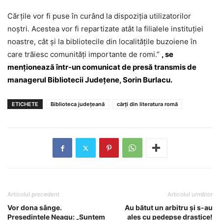
Cărțile vor fi puse în curând la dispoziția utilizatorilor
noștri. Acestea vor fi repartizate atât la filialele instituției
noastre, cât și la bibliotecile din localitățile buzoiene în
care trăiesc comunități importante de romi.”
, se
menționează într-un comunicat de presă transmis de
managerul Bibliotecii Județene, Sorin Burlacu.
ETICHETE
Biblioteca judeţeană
cărți din literatura romă
Articolul precedent
Articolul următor
Vor dona sânge.
Au bătut un arbitru și s-au
Președintele Neagu: „Suntem
ales cu pedepse drastice!