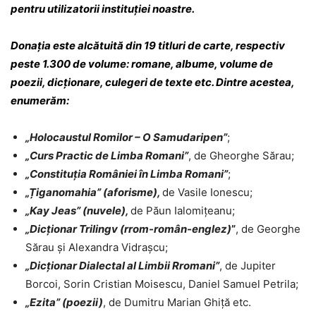
pentru utilizatorii instituției noastre.
Donația este alcătuită din 19 titluri de carte, respectiv
peste 1.300 de volume: romane, albume, volume de
poezii, dicționare, culegeri de texte etc. Dintre acestea,
enumerăm:
„Holocaustul Romilor – O Samudaripen”
;
„Curs Practic de Limba Romani”
, de Gheorghe Sărau;
„Constituția României în Limba Romani”
;
„Țiganomahia” (aforisme),
de Vasile Ionescu;
„Kay Jeas” (nuvele),
de Păun Ialomițeanu;
„Dicționar Trilingv (rrom-român-englez)
”
, de Georghe
Sărau și Alexandra Vidrașcu;
„Dicționar Dialectal al Limbii Rromani”
, de Jupiter
Borcoi, Sorin Cristian Moisescu, Daniel Samuel Petrila;
„Ezita” (poezii)
, de Dumitru Marian Ghiță etc.