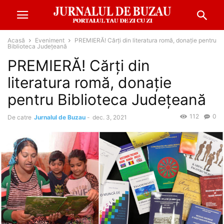
Acasă
Eveniment
PREMIERĂ! Cărți din literatura romă, donație pentru
Biblioteca Județeană
PREMIERĂ! Cărți din
literatura romă, donație
pentru Biblioteca Județeană
112
0
De catre
Jurnalul de Buzau
-
dec. 3, 2021