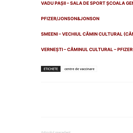
VADU PAȘII – SALA DE SPORT ȘCOALA G
PFIZER/JONSON&JONSON
SMEENI – VECHIUL CĂMIN CULTURAL (CĂM
VERNEȘTI – CĂMINUL CULTURAL – PFIZER
ETICHETE
centre de vaccinare
Articolul precedent