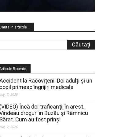
Cauta in articole …
Articole Recente:
Accident la Racovițeni. Doi adulți și un
copil primesc îngrijiri medicale
aug. 7, 2026
(VIDEO) Încă doi traficanți, în arest.
Vindeau droguri în Buzău și Râmnicu
Sărat. Cum au fost prinși
aug. 7, 2026