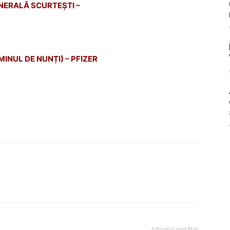
ENERALĂ SCURTEȘTI –
INUL DE NUNȚI) – PFIZER
Articolul următor