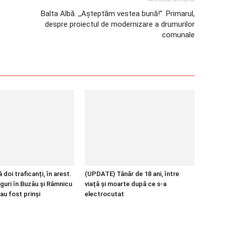
Balta Albă. ,,Așteptăm vestea bună!”. Primarul,
despre proiectul de modernizare a drumurilor
comunale
 doi traficanți, în arest.
(UPDATE) Tânăr de 18 ani, între
guri în Buzău și Râmnicu
viață și moarte după ce s-a
au fost prinși
electrocutat