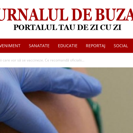
VENIMENT
SANATATE
EDUCATIE
REPORTAJ
SOCIAL
Jurnalul
 care vor să se vaccineze. Ce recomandă oficialii...
de
Buzau