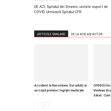
DE AZI. Spitalul din Smeeni, unitate suport de
COVID. Urmează Spitalul CFR
ARTICOLE SIMILARE
DE LA ACELAȘI AUTOR
Accident la Racovițeni. Doi adulți și
(VIDEO) Încă
un copil primesc îngrijiri medicale
Vindeau dro
Sărat. Cum 