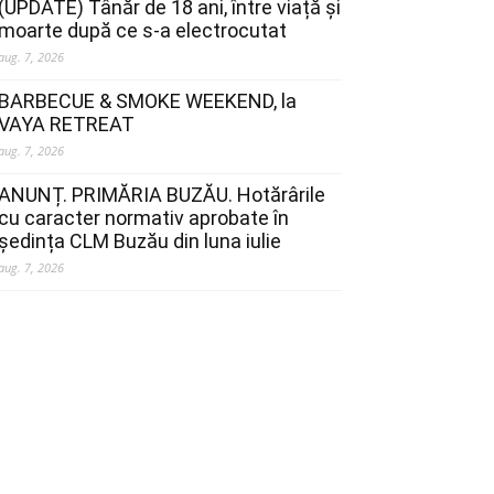
(UPDATE) Tânăr de 18 ani, între viață și
moarte după ce s-a electrocutat
aug. 7, 2026
BARBECUE & SMOKE WEEKEND, la
VAYA RETREAT
aug. 7, 2026
ANUNȚ. PRIMĂRIA BUZĂU. Hotărârile
cu caracter normativ aprobate în
ședința CLM Buzău din luna iulie
aug. 7, 2026