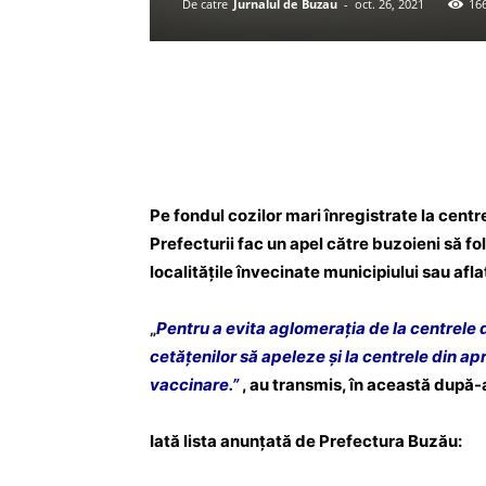
De catre
Jurnalul de Buzau
-
oct. 26, 2021
16
Acțiune
Pe fondul cozilor mari înregistrate la centr
Prefecturii fac un apel către buzoieni să f
localitățile învecinate municipiului sau afla
„
Pentru a evita aglomerația de la centrel
cetățenilor să apeleze și la centrele din ap
vaccinare.”
, au transmis, în această după-a
Iată lista anunțată de Prefectura Buzău: