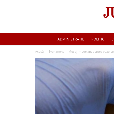
ADMINISTRATIE
POLITIC
E
Acasă
Eveniment
Mesaj important pentru buzoienii