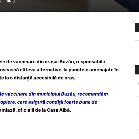
6
0
ele de vaccinare din orașul Buzău, responsabilii
olosească câteva alternative, la punctele amenajate în
te la o distanță accesibilă de oraș.
e de vaccinare din municipiul Buzău, recomandăm
ropiere, care asigură condiții foarte bune de
miază, oficialii de la Casa Albă.