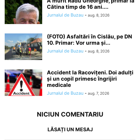
A murit Radu Gheorghe, primar la
Cătina timp de 16 ani....
Jurnalul de Buzau
-
aug. 8, 2026
(FOTO) Asfaltări în Cislău, pe DN
10. Primar: Vor urma și...
Jurnalul de Buzau
-
aug. 8, 2026
Accident la Racovițeni. Doi adulți
și un copil primesc îngrijiri
medicale
Jurnalul de Buzau
-
aug. 7, 2026
NICIUN COMENTARIU
LĂSAȚI UN MESAJ