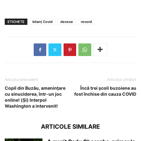
ETICHETE
bilanț Covid
decese
record
Articolul precedent
Articolul următor
Copil din Buzău, amenințare
Încă trei școli buzoiene au
cu sinuciderea, într-un joc
fost închise din cauza COVID
online! (Și) Interpol
Washington a intervenit!
ARTICOLE SIMILARE