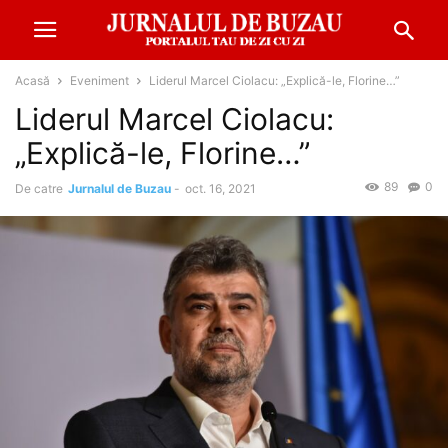
Acasă
Eveniment
Liderul Marcel Ciolacu: „Explică-le, Florine…”
Liderul Marcel Ciolacu:
„Explică-le, Florine…”
89
0
De catre
Jurnalul de Buzau
-
oct. 16, 2021