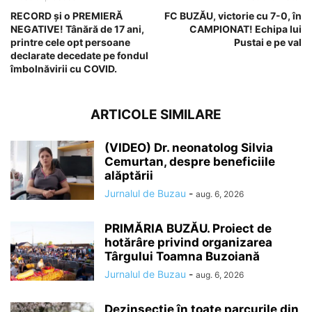
RECORD și o PREMIERĂ
FC BUZĂU, victorie cu 7-0, în
NEGATIVE! Tânără de 17 ani,
CAMPIONAT! Echipa lui
printre cele opt persoane
Pustai e pe val
declarate decedate pe fondul
îmbolnăvirii cu COVID.
ARTICOLE SIMILARE
(VIDEO) Dr. neonatolog Silvia
Cemurtan, despre beneficiile
alăptării
Jurnalul de Buzau
-
aug. 6, 2026
PRIMĂRIA BUZĂU. Proiect de
hotărâre privind organizarea
Târgului Toamna Buzoiană
Jurnalul de Buzau
-
aug. 6, 2026
Dezinsecție în toate parcurile din