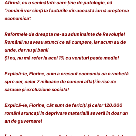
Afirmă, cu o seninătate care ține de patologie, că
“românii vor simți la facturile din această iarnă creșterea
economică”.
Reformele de dreapta ne-au adus înainte de Revoluție!
Românii nu aveau atunci ce să cumpere, iar acum au de
unde, dar nu și bani!
Și nu, nu mă refer la acei 1% cu venituri peste medie!
Explică-le, Florine, cum a crescut economia ca o rachetă
spre cer, celor 7 milioane de oameni aflați în risc de
săracie și excluziune socială!
Explică-le, Florine, cât sunt de fericiți și celor 120.000
români aruncați în deprivare materială severă în doar un
an de guvernare!