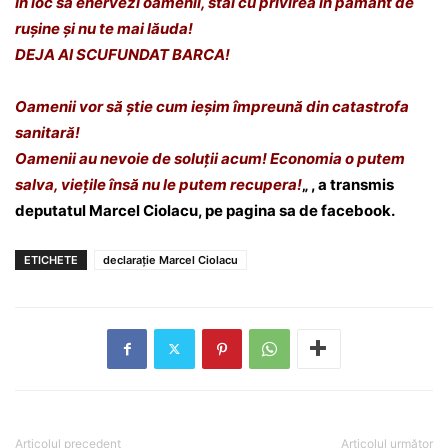
În loc să enervezi oamenii, stai cu privirea în pământ de
rușine și nu te mai lăuda!
DEJA AI SCUFUNDAT BARCA!
Oamenii vor să știe cum ieșim împreună din catastrofa
sanitară!
Oamenii au nevoie de soluții acum! Economia o putem
salva, viețile însă nu le putem recupera!
„
, a transmis
deputatul Marcel Ciolacu, pe pagina sa de facebook.
ETICHETE
declarație Marcel Ciolacu
Articolul precedent
Articolul următor