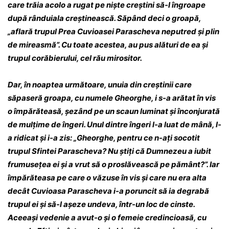
care trăia acolo a rugat pe niște creș­tini să-l îngroape
după rânduiala creș­ti­nească. Săpând deci o groapă,
„aflară trupul Prea Cuvioasei Parascheva neputred și plin
de mi­reasmă”. Cu toate acestea, au pus alături de ea și
trupul corăbierului, cel rău mirositor.
Dar, în noaptea următoare, unuia din creș­­tinii care
săpaseră groapa, cu numele Gheorghe, i s-a arătat în vis
o împărăteasă, șe­zând pe un scaun luminat și înconjurată
de mul­țime de îngeri. Unul dintre îngeri l-a luat de mână, l-
a ridicat și i-a zis: „Gheorghe, pen­tru ce n-ați so­cotit
trupul Sfintei Parascheva? Nu știți că Dumnezeu a iubit
frumu­sețea ei și a vrut să o pro­slăvească pe pământ?”. Iar
îm­pă­răteasa pe care o văzuse în vis și care nu era alta
decât Cuvioasa Parascheva i-a poruncit să ia degrabă
trupul ei și să-l așeze undeva, într-un loc de cinste.
Aceeași vedenie a avut-o și o fe­meie credincioasă, cu