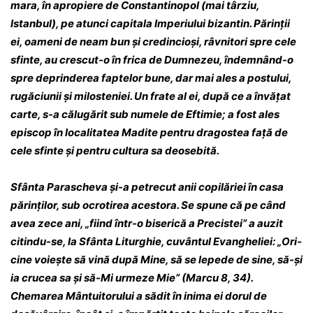
mara, în apropiere de Cons­tan­­ti­nopol (mai târziu,
Istanbul), pe atunci ca­pi­tala Imperiului bizantin. Pă­rinții
ei, oa­meni de neam bun și cre­dincioși, râvnitori spre cele
sfinte, au crescut-o în frica de Dum­nezeu, în­dem­nând-o
spre de­prin­­derea fap­te­lor bune, dar mai ales a postului,
ru­găciunii și milos­te­niei. Un frate al ei, după ce a învățat
carte, s-a călugărit sub numele de Eftimie; a fost ales
epis­cop în localitatea Madite pentru dra­­gos­tea față de
cele sfinte și pentru cultura sa de­ose­bită.
Sfânta Parascheva și-a petrecut anii co­pi­lă­­riei în casa
părinților, sub ocrotirea acestora. Se spune că pe când
avea zece ani, „fiind într-o bi­serică a Precistei” a auzit
citindu-se, la Sfân­ta Li­turghie, cuvântul Evangheliei: „Ori­
ci­ne vo­ieș­te să vină după Mine, să se lepede de sine, să-și
ia crucea sa și să-Mi urmeze Mie” (Mar­cu 8, 34).
Chemarea Mântui­to­ru­lui a sădit în inima ei dorul de