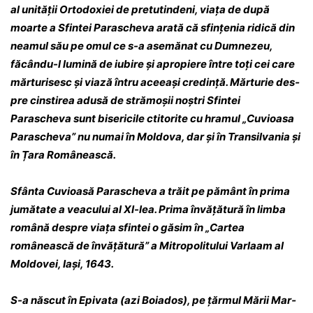
al unității Ortodoxiei de pre­tutindeni, viața de după
moarte a Sfintei Pa­­rascheva arată că sfin­țenia ridică din
nea­mul său pe omul ce s-a ase­­mănat cu Dum­ne­zeu,
făcându-l lumină de iu­bire și apropiere între toți cei care
măr­tu­ri­­sesc și viază întru aceeași credință. Mărturie des­
pre cinstirea adusă de strămoșii noștri Sfin­tei
Parascheva sunt bisericile ctitorite cu hra­­mul „Cuvioasa
Parascheva” nu numai în Mol­­­dova, dar și în Tran­silvania și
în Țara Ro­mâ­­nească.
Sfânta Cuvioasă Parascheva a trăit pe pă­mânt în prima
jumătate a veacului al XI-lea. Prima învă­țătură în limba
română despre viața sfin­­tei o găsim în „Cartea
românească de în­vă­ță­tură” a Mitropo­litului Varlaam al
Moldovei, Iași, 1643.
S-a născut în Epivata (azi Boia­dos), pe țăr­mul Mării Mar­