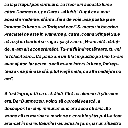
să lași trupul pământului și să treci din această lume
către Dumnezeu, pe Care L-ai iubit”. După ce a avut
această vedenie, sfânta „fără de voie lăsă pustia și se
întoarse în lume și la Țarigrad veni”. Și mereu în biserica
Precistei ce este în Vlaherne și către icoana Sfinției Sale
căzu și cu lacrimi se ruga așa și zicea: „N-am altă nă­dej­
de, n-am alt acoperământ. Tu-mi fii în­drep­­­tătoare, tu-mi
fii folositoare… Că până am umblat în pustie pe tine te-am
avut aju­tor, iar acum, dacă m-am întors în lume, în­drep­­
tează-mă până la sfârșitul vieții mele, că altă nădejde nu
am”.
A fost îngropată ca o străină, fără ca ni­meni să știe cine
era. Dar Dumnezeu, voind să o proslăvească, a
descoperit în chip mi­nu­nat cine era acea străină. Se
spune că un ma­ri­nar a murit pe o corabie și trupul i-a fost
arun­cat în mare. Valurile l-au adus la țărm, iar un sihastru