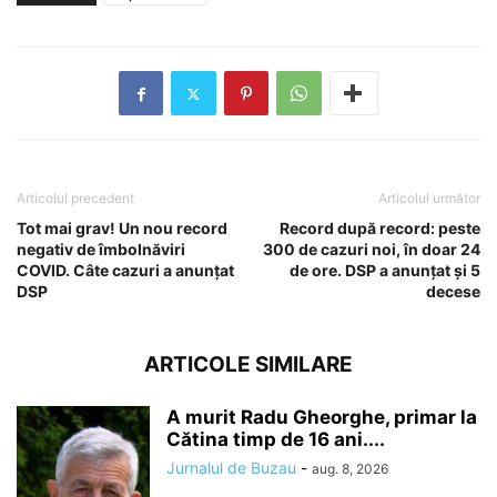
Articolul precedent
Articolul următor
Tot mai grav! Un nou record
Record după record: peste
negativ de îmbolnăviri
300 de cazuri noi, în doar 24
COVID. Câte cazuri a anunțat
de ore. DSP a anunțat și 5
DSP
decese
ARTICOLE SIMILARE
A murit Radu Gheorghe, primar la
Cătina timp de 16 ani....
Jurnalul de Buzau
-
aug. 8, 2026