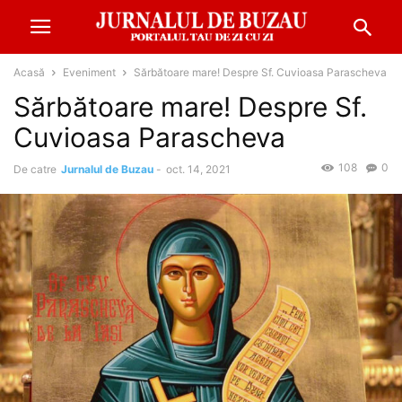
Acasă
Eveniment
Sărbătoare mare! Despre Sf. Cuvioasa Parascheva
Sărbătoare mare! Despre Sf.
Cuvioasa Parascheva
108
0
De catre
Jurnalul de Buzau
-
oct. 14, 2021