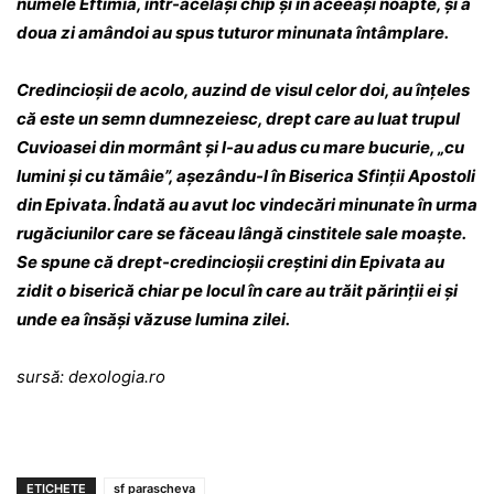
numele Eftimia, într-același chip și în aceeași noapte, și a
doua zi amândoi au spus tuturor minunata întâmplare.
Credincioșii de acolo, auzind de visul celor doi, au înțeles
că este un semn dum­ne­zeiesc, drept care au luat trupul
Cuvioasei din mor­mânt și l-au adus cu mare bucurie, „cu
lu­mini și cu tămâie”, așezându-l în Biserica Sfin­ții Apostoli
din Epivata. Îndată au avut loc vindecări minunate în urma
rugăciunilor care se făceau lângă cinstitele sale moaște.
Se spu­ne că drept-credincioșii creștini din Epivata au
zidit o bi­serică chiar pe locul în care au trăit părinții ei și
unde ea însăși văzuse lumina zilei.
sursă: dexologia.ro
ETICHETE
sf parascheva