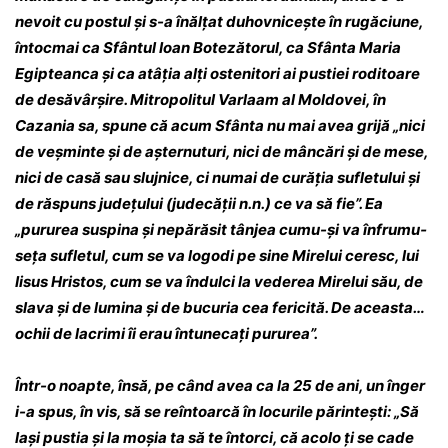
nevoit cu postul și s-a înăl­țat duhov­ni­­cește în rugăciune,
întocmai ca Sfântul Ioan Bo­tezătorul, ca Sfânta Maria
Egipteanca și ca atâția alți ostenitori ai pustiei roditoare
de de­să­vâr­șire. Mitropolitul Varlaam al Moldovei, în
Cazania sa, spune că acum Sfânta nu mai avea grijă „nici
de veșminte și de așternuturi, nici de mâncări și de mese,
nici de casă sau sluj­­nice, ci numai de curăția sufletului și
de răs­puns județului (judecății n.n.) ce va să fie”. Ea
„pururea suspina și nepărăsit tânjea cumu-și va înfru­mu­
seța sufletul, cum se va logodi pe sine Mirelui ceresc, lui
Iisus Hristos, cum se va îndulci la vederea Mirelui său, de
slava și de lu­mina și de bucuria cea fericită. De aceasta…
ochii de la­crimi îi erau întunecați pu­rurea”.
Într-o noapte, însă, pe când avea ca la 25 de ani, un înger
i-a spus, în vis, să se reîn­toar­că în locurile părintești: „Să
lași pustia și la mo­șia ta să te întorci, că acolo ți se cade