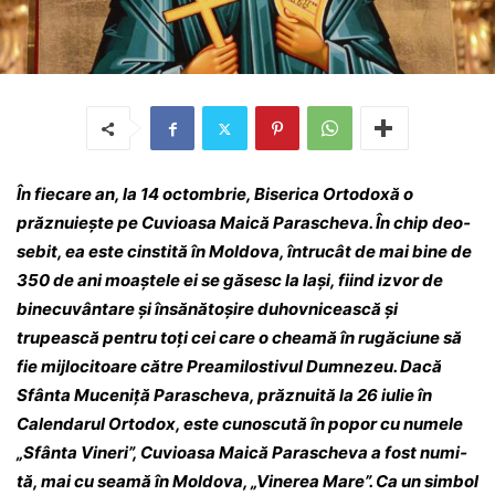
În fiecare an, la 14 octombrie, Biserica Or­todoxă o
prăznuiește pe Cuvioasa Maică Parascheva. În chip deo­
sebit, ea este cinstită în Moldova, întrucât de mai bine de
350 de ani moaștele ei se găsesc la Iași, fiind izvor de
bine­cu­vân­ta­re și însă­nă­to­șire duhovnicească și
trupească pentru toți cei care o cheamă în rugăciune să
fie mijlo­ci­toa­re către Preamilostivul Dum­ne­zeu. Dacă
Sfânta Muceniță Parascheva, prăz­nuită la 26 iulie în
Calendarul Ortodox
, este cu­noscută în popor cu numele
„Sfânta Vineri”, Cuvioasa Maică Parascheva a fost nu­mi­
tă, mai cu seamă în Moldova, „Vinerea Mare”. Ca un simbol