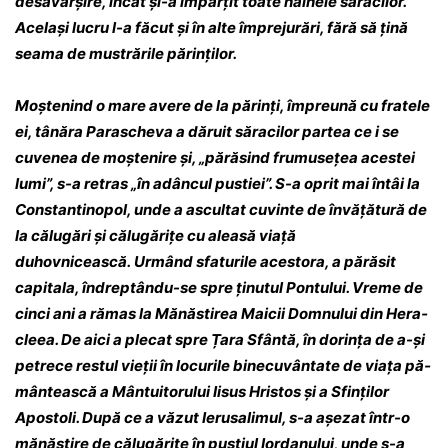
desăvârșire, încât și-a îm­păr­țit toate hainele săracilor.
Același lucru l-a fă­cut și în alte împrejurări, fără să țină
seama de mustrările părinților.
Moștenind o mare avere de la părinți, îm­preună cu fratele
ei, tânăra Parascheva a dă­ruit săracilor partea ce i se
cuvenea de moș­te­ni­re și, „părăsind frumusețea acestei
lumi”, s-a re­­tras „în adâncul pustiei”. S-a oprit mai întâi la
Con­stanti­nopol, unde a ascultat cuvinte de în­­vă­țătură de
la călugări și călugărițe cu aleasă viață
duhovnicească. Urmând sfaturile aces­to­ra, a pă­răsit
capitala, îndreptându-se spre ți­­nutul Pontului. Vreme de
cinci ani a rămas la Mănăstirea Maicii Domnului din Hera­
cleea. De aici a plecat spre Țara Sfântă, în do­rința de a-și
petrece restul vieții în locurile bine­­cuvântate de viața pă­
mân­tească a Mân­tui­­to­rului Iisus Hristos și a Sfin­ților
Apostoli. După ce a văzut Ierusalimul, s-a așezat într-o
mă­­năstire de călugărițe în pustiul Iordanului, unde s-a