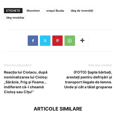
ETICHETE
Munchen
orașul Buzău
târg de investiții
târg imobiliar
Articolul precedent
Articolul următor
Reacția lui Ciolacu, după
(FOTO) Șapte bărbați,
nominalizarea lui Cioloș:
arestați pentru defrișări și
„Sărăcie, Frig și Foame…
transport ilegale de lemne.
indiferent că-l cheamă
Unde și cât a tăiat gruparea
Cioloș sau Cițu!”
ARTICOLE SIMILARE