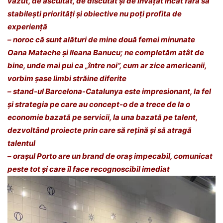
văzut, de ascultat, de discutat și de învățat încât fără să
stabilești priorități și obiective nu poți profita de
experiență
– noroc că sunt alături de mine două femei minunate
Oana Matache
și
Ileana Banucu
; ne completăm atât de
bine, unde mai pui ca „între noi”, cum ar zice americanii,
vorbim șase limbi străine diferite
– stand-ul Barcelona-Catalunya este impresionant, la fel
și strategia pe care au concept-o de a trece de la o
economie bazată pe servicii, la una bazată pe talent,
dezvoltând proiecte prin care să rețină și să atragă
talentul
– orașul Porto are un brand de oraș impecabil, comunicat
peste tot și care îl face recognoscibil imediat