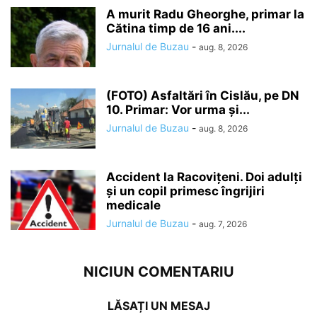
A murit Radu Gheorghe, primar la
Cătina timp de 16 ani....
Jurnalul de Buzau
-
aug. 8, 2026
(FOTO) Asfaltări în Cislău, pe DN
10. Primar: Vor urma și...
Jurnalul de Buzau
-
aug. 8, 2026
Accident la Racovițeni. Doi adulți
și un copil primesc îngrijiri
medicale
Jurnalul de Buzau
-
aug. 7, 2026
NICIUN COMENTARIU
LĂSAȚI UN MESAJ