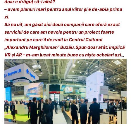
doar e drăguț să-l aibă?
– avem planuri mari pentru anul viitor și e de-abia prima
zi.
Să nu uit, am găsit aici două companii care oferă exact
serviciul de care am nevoie pentru un proiect foarte
important pe care îl dezvolt la
Centrul Cultural
„Alexandru Marghiloman” Buzău
. Spun doar atât: implică
VR și AR – m-am jucat minute bune cu niște ochelari azi.
„