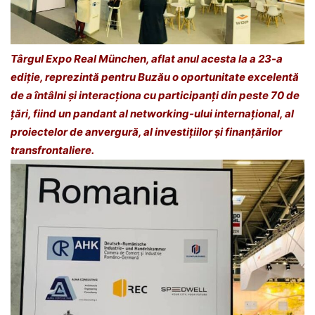
Târgul Expo Real München, aflat anul acesta la a 23-a
ediţie, reprezintă pentru Buzău o oportunitate excelentă
de a întâlni şi interacţiona cu participanți din peste 70 de
ţări, fiind un pandant al networking-ului internaţional, al
proiectelor de anvergură, al investiţiilor şi finanţărilor
transfrontaliere.