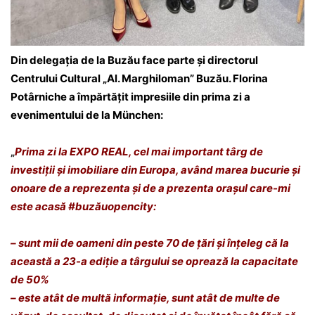
Din delegația de la Buzău face parte și directorul
Centrului Cultural „Al. Marghiloman” Buzău. Florina
Potârniche a împărtățit impresiile din prima zi a
evenimentului de la München:
„
Prima zi la
EXPO REAL
, cel mai important târg de
investiții și imobiliare din Europa, având marea bucurie și
onoare de a reprezenta și de a prezenta orașul care-mi
este acasă
#buzăuopencity
:
– sunt mii de oameni din peste 70 de țări și înțeleg că la
această a 23-a ediție a târgului se oprează la capacitate
de 50%
– este atât de multă informație, sunt atât de multe de