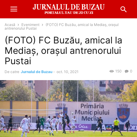
Acasă
Eveniment
(FOTO) FC Buzău, amical la Mediaș, orașul
antrenorului Pustai
(FOTO) FC Buzău, amical la
Mediaș, orașul antrenorului
Pustai
150
0
De catre
Jurnalul de Buzau
-
oct. 10, 2021