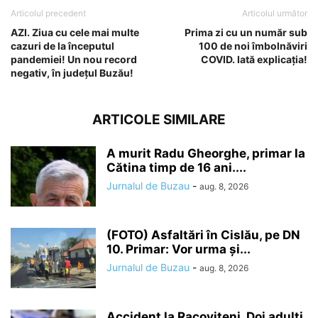
Articolul precedent
Articolul următor
AZI. Ziua cu cele mai multe
Prima zi cu un număr sub
cazuri de la începutul
100 de noi îmbolnăviri
pandemiei! Un nou record
COVID. Iată explicația!
negativ, în județul Buzău!
ARTICOLE SIMILARE
A murit Radu Gheorghe, primar la
Cătina timp de 16 ani....
Jurnalul de Buzau
-
aug. 8, 2026
(FOTO) Asfaltări în Cislău, pe DN
10. Primar: Vor urma și...
Jurnalul de Buzau
-
aug. 8, 2026
Accident la Racovițeni. Doi adulți