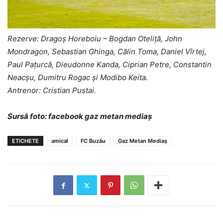
Rezerve: Dragoş Horeboiu – Bogdan Oteliţă, John
Mondragon, Sebastian Ghinga, Călin Toma, Daniel Vîrtej,
Paul Paţurcă, Dieudonne Kanda, Ciprian Petre, Constantin
Neacșu, Dumitru Rogac și Modibo Keita.
Antrenor: Cristian Pustai.
Sursă foto: facebook gaz metan mediaș
ETICHETE
amical
FC Buzău
Gaz Metan Mediaș