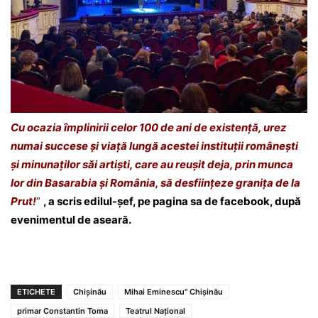
Cu ocazia împlinirii celor 100 de ani de existență, urez
numai succese și viață lungă acestei instituții românești
și minunaților săi artiști, care au reușit deja, prin munca
lor din Basarabia și România, să desființeze granița de la
Prut!
”
, a scris edilul-șef, pe pagina sa de facebook, după
evenimentul de aseară.
ETICHETE
Chișinău
Mihai Eminescu" Chișinău
primar Constantin Toma
Teatrul Național