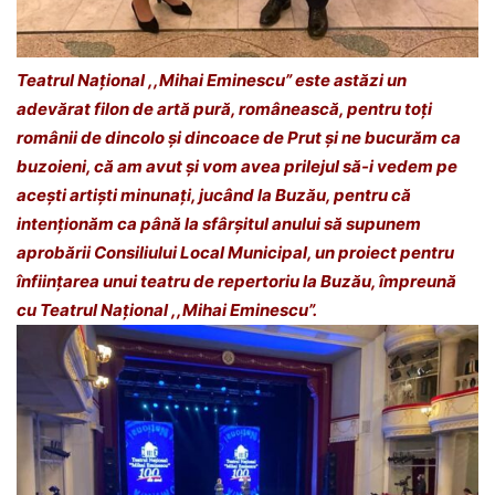
Teatrul Național ,,Mihai Eminescu” este astăzi un
adevărat filon de artă pură, românească, pentru toți
românii de dincolo și dincoace de Prut și ne bucurăm ca
buzoieni, că am avut și vom avea prilejul să-i vedem pe
acești artiști minunați, jucând la Buzău, pentru că
intenționăm ca până la sfârșitul anului să supunem
aprobării Consiliului Local Municipal, un proiect pentru
înființarea unui teatru de repertoriu la Buzău, împreună
cu Teatrul Național ,,Mihai Eminescu”.