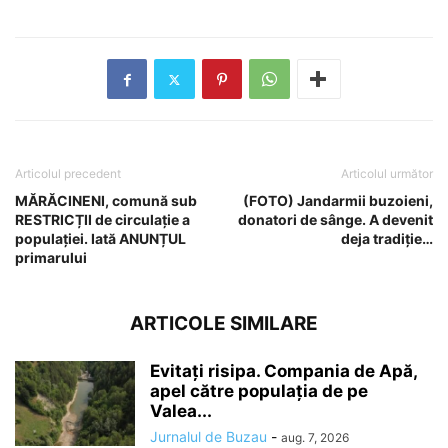
Articolul precedent
Articolul următor
MĂRĂCINENI, comună sub
(FOTO) Jandarmii buzoieni,
RESTRICȚII de circulație a
donatori de sânge. A devenit
populației. Iată ANUNȚUL
deja tradiție…
primarului
ARTICOLE SIMILARE
Evitați risipa. Compania de Apă,
apel către populația de pe
Valea...
Jurnalul de Buzau
-
aug. 7, 2026