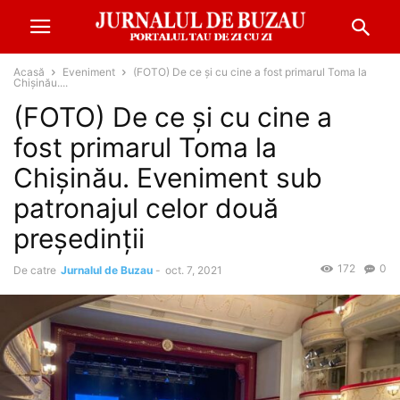
Acasă
Eveniment
(FOTO) De ce și cu cine a fost primarul Toma la
Chișinău....
(FOTO) De ce și cu cine a
fost primarul Toma la
Chișinău. Eveniment sub
patronajul celor două
președinții
172
0
De catre
Jurnalul de Buzau
-
oct. 7, 2021