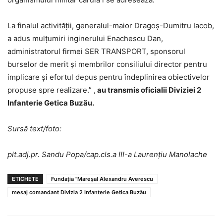
La finalul activității, generalul-maior Dragoș-Dumitru Iacob,
a adus mulțumiri inginerului Enachescu Dan,
administratorul firmei SER TRANSPORT, sponsorul
burselor de merit și membrilor consiliului director pentru
implicare și efortul depus pentru îndeplinirea obiectivelor
propuse spre realizare.” ,
au transmis oficialii Diviziei 2
Infanterie Getica Buzău.
Sursă text/foto:
plt.adj.pr. Sandu Popa/cap.cls.a III-a Laurențiu Manolache
ETICHETE
Fundaţia "Mareşal Alexandru Averescu
mesaj comandant Divizia 2 Infanterie Getica Buzău