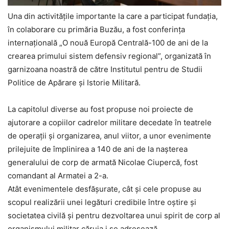
Una din activitățile importante la care a participat fundația,
în colaborare cu primăria Buzău, a fost conferința
internațională „O nouă Europă Centrală-100 de ani de la
crearea primului sistem defensiv regional”, organizată în
garnizoana noastră de către Institutul pentru de Studii
Politice de Apărare și Istorie Militară.
La capitolul diverse au fost propuse noi proiecte de
ajutorare a copiilor cadrelor militare decedate în teatrele
de operații și organizarea, anul viitor, a unor evenimente
prilejuite de împlinirea a 140 de ani de la nașterea
generalului de corp de armată Nicolae Ciupercă, fost
comandant al Armatei a 2-a.
Atât evenimentele desfășurate, cât și cele propuse au
scopul realizării unei legături credibile între oştire şi
societatea civilă şi pentru dezvoltarea unui spirit de corp al
organismului militar căruia i se adresează.