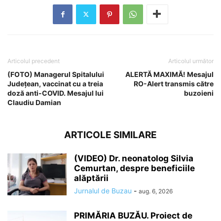
Articolul precedent
Articolul următor
(FOTO) Managerul Spitalului
ALERTĂ MAXIMĂ! Mesajul
Județean, vaccinat cu a treia
RO-Alert transmis către
doză anti-COVID. Mesajul lui
buzoieni
Claudiu Damian
ARTICOLE SIMILARE
(VIDEO) Dr. neonatolog Silvia
Cemurtan, despre beneficiile
alăptării
Jurnalul de Buzau
-
aug. 6, 2026
PRIMĂRIA BUZĂU. Proiect de