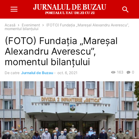
Acasă
Eveniment
(FOTO) Fundaţia „Mareşal Alexandru Averescu”,
momentul bilanțului
(FOTO) Fundaţia „Mareşal
Alexandru Averescu”,
momentul bilanțului
163
0
De catre
Jurnalul de Buzau
-
oct. 6, 2021