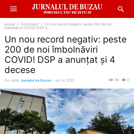
Acasă
Eveniment
Un nou record negativ: peste 200 de noi
îmbolnăviri COVID! DSP a...
Un nou record negativ: peste
200 de noi îmbolnăviri
COVID! DSP a anunțat și 4
decese
90
0
De catre
Jurnalul de Buzau
-
oct. 6, 2021