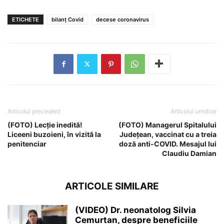
ETICHETE
bilanț Covid
decese coronavirus
Articolul precedent
Articolul următor
(FOTO) Lecție inedită!
(FOTO) Managerul Spitalului
Liceeni buzoieni, în vizită la
Județean, vaccinat cu a treia
penitenciar
doză anti-COVID. Mesajul lui
Claudiu Damian
ARTICOLE SIMILARE
(VIDEO) Dr. neonatolog Silvia
Cemurtan, despre beneficiile