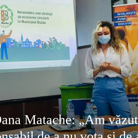
 Oana Matache: „Am văz
nsabil de a nu vota și de 