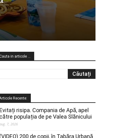
Cauta in articole …
Articole Recente:
Evitați risipa. Compania de Apă, apel
către populația de pe Valea Slănicului
aug. 7, 2026
(VIDEO) 200 de copii, în Tabăra Urbană