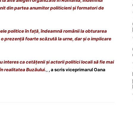
 la alte alegeri organizate în România, îndemnul
nit din partea anumitor politicieni și formatori de
ele politice în față, îndeamnă românii la obturarea
 o prezență foarte scăzută la urne, dar și o implicare
teres ca cetățenii și actorii politici locali să fie mai
în realitatea Buzăului.
„
, a scris viceprimarul Oana