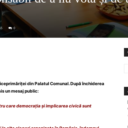
65
0
 viceprimăriței din Palatul Comunal. După închiderea
is un mesaj public:
ru care democrația și implicarea civică sunt