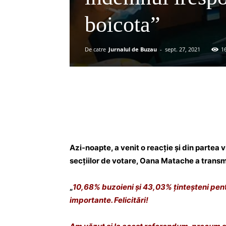
boicota”
De catre
Jurnalul de Buzau
-
sept. 27, 2021
1
Acțiune
Azi-noapte, a venit o reacție și din partea
secțiilor de votare, Oana Matache a transm
„
10,68% buzoieni și 43,03% ținteșteni pent
importante. Felicitări!