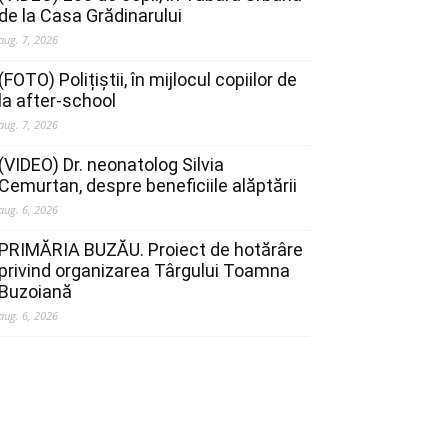
de la Casa Grădinarului
aug. 7, 2026
(FOTO) Polițiștii, în mijlocul copiilor de
la after-school
aug. 7, 2026
(VIDEO) Dr. neonatolog Silvia
Cemurtan, despre beneficiile alăptării
aug. 6, 2026
PRIMĂRIA BUZĂU. Proiect de hotărâre
privind organizarea Târgului Toamna
Buzoiană
aug. 6, 2026