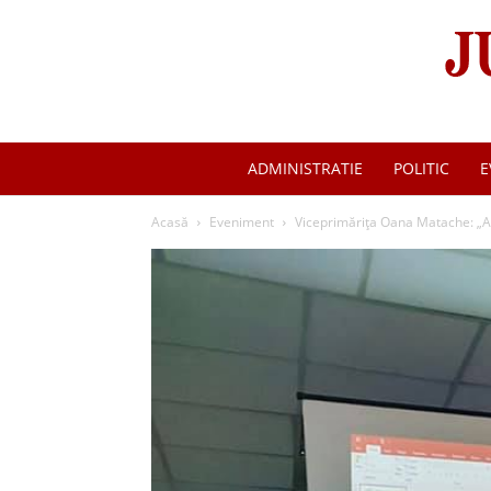
ADMINISTRATIE
POLITIC
E
Acasă
Eveniment
Viceprimărița Oana Matache: „Am