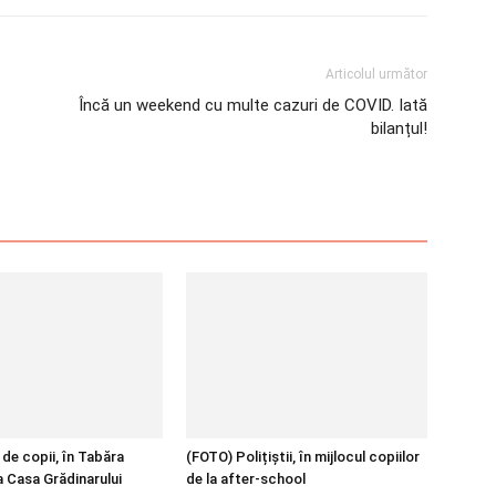
Articolul următor
Încă un weekend cu multe cazuri de COVID. Iată
bilanțul!
de copii, în Tabăra
(FOTO) Polițiștii, în mijlocul copiilor
a Casa Grădinarului
de la after-school