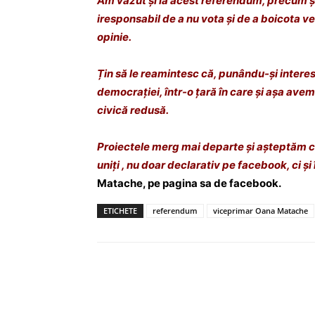
Am văzut și la acest referendum, precum și
iresponsabil de a nu vota și de a boicota ve
opinie.
Țin să le reamintesc că, punându-și interes
democrației, într-o țară în care și așa avem
civică redusă.
Proiectele merg mai departe și așteptăm cu in
uniți , nu doar declarativ pe facebook, ci și 
Matache, pe pagina sa de facebook.
ETICHETE
referendum
viceprimar Oana Matache