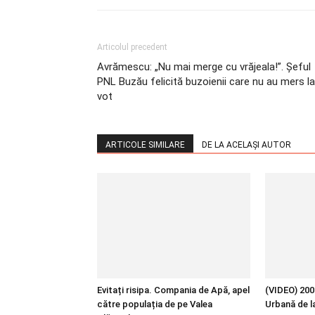
Articolul precedent
Avrămescu: „Nu mai merge cu vrăjeala!”. Șeful
PNL Buzău felicită buzoienii care nu au mers la
vot
ARTICOLE SIMILARE
DE LA ACELAȘI AUTOR
Evitați risipa. Compania de Apă, apel
(VIDEO) 200 
către populația de pe Valea
Urbană de l