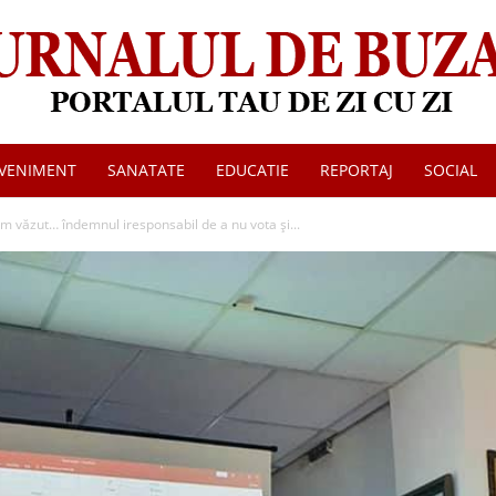
VENIMENT
SANATATE
EDUCATIE
REPORTAJ
SOCIAL
Jurnalul
 văzut… îndemnul iresponsabil de a nu vota și...
de
Buzau