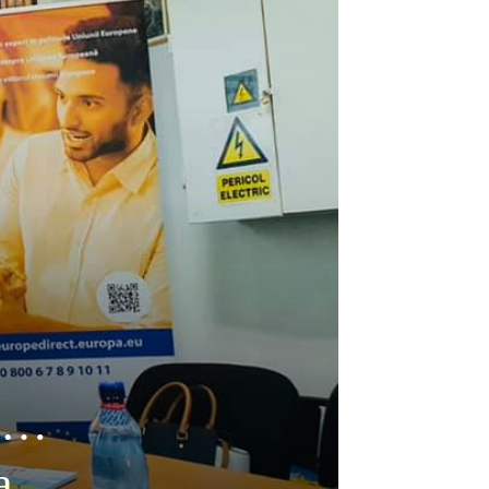
ut…
a