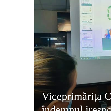
Viceprimărița
îndemnul irespo