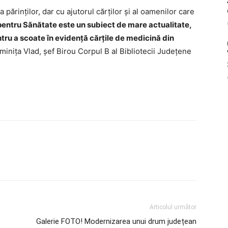
a părinților, dar cu ajutorul cărților și al oamenilor care
pentru Sănătate este un subiect de mare actualitate,
ru a scoate în evidență cărțile de medicină din
inița Vlad, șef Birou Corpul B al Bibliotecii Județene
Articolul următor
Galerie FOTO! Modernizarea unui drum județean