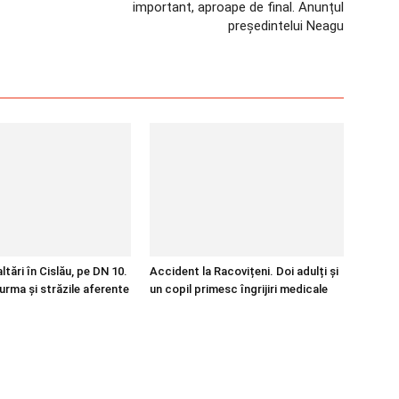
important, aproape de final. Anunțul
președintelui Neagu
tări în Cislău, pe DN 10.
Accident la Racovițeni. Doi adulți și
urma și străzile aferente
un copil primesc îngrijiri medicale