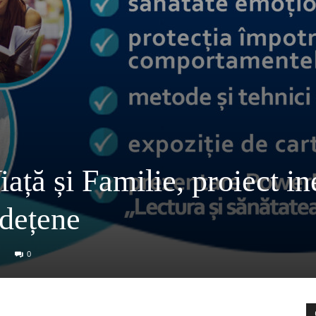
ață și Familie, proiect in
udețene
0