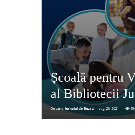
Școală pentru Vi
al Bibliotecii J
De catre
Jurnalul de Buzau
-
aug. 26, 2021
56