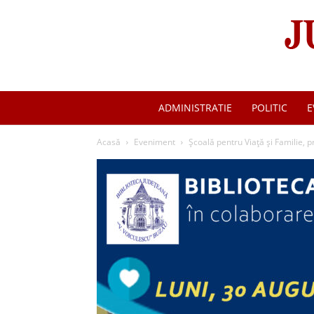
ADMINISTRATIE
POLITIC
E
Acasă
Eveniment
Școală pentru Viață și Familie, pr