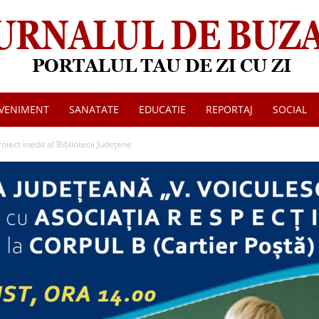
VENIMENT
SANATATE
EDUCATIE
REPORTAJ
SOCIAL
Jurnalul
oiect inedit al Bibliotecii Județene
de
Buzau