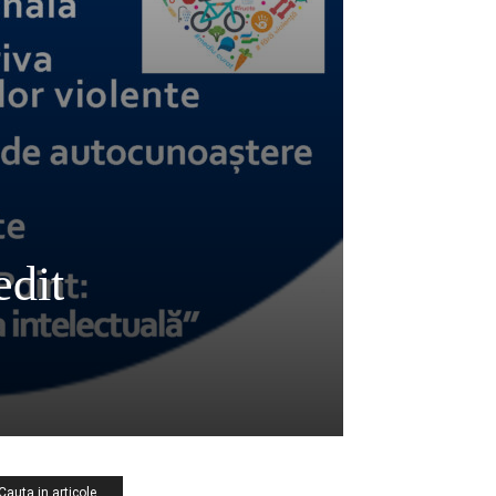
edit
Cauta in articole …