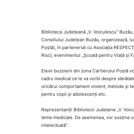
Acțiune
Biblioteca Județeană „V. Voiculescu” Buzău, 
Consiliului Județean Buzău, organizează, lun
Poștă), în parteneriat cu Asociația RESPECȚI 
Risc), evenimentul „Școală pentru Viață și Fa
Elevii buzoieni din zona Cartierului Poștă vo
cadru medical ce le va vorbi despre sănătate
oricărui comportament violent, metode și t
pentru copii și adolescenți etc.
Reprezentanții Bibliotecii Județene „V. Voic
teme medicale. De asemenea, vor susține o 
intelectuală”.