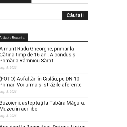
Articole Recente:
A murit Radu Gheorghe, primar la
Cătina timp de 16 ani. A condus și
Primăria Râmnicu Sărat
aug. 8, 2026
(FOTO) Asfaltări în Cislău, pe DN 10.
Primar: Vor urma și străzile aferente
aug. 8, 2026
Buzoienii, așteptați la Tabăra Măgura.
Muzeu în aer liber
aug. 8, 2026
Accident la Racovițeni. Doi adulți și un