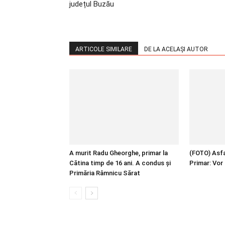
județul Buzău
ARTICOLE SIMILARE
DE LA ACELAȘI AUTOR
A murit Radu Gheorghe, primar la
(FOTO) Asfal
Cătina timp de 16 ani. A condus și
Primar: Vor 
Primăria Râmnicu Sărat