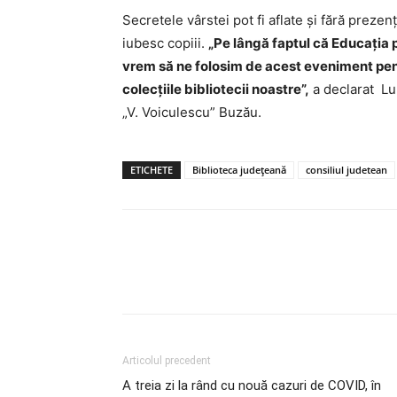
Secretele vârstei pot fi aflate și fără prezenț
iubesc copiii.
„Pe lângă faptul că Educația 
vrem să ne folosim de acest eveniment pent
colecțiile bibliotecii noastre”,
a declarat Lum
„V. Voiculescu” Buzău.
ETICHETE
Biblioteca judeţeană
consiliul judetean
Articolul precedent
A treia zi la rând cu nouă cazuri de COVID, în