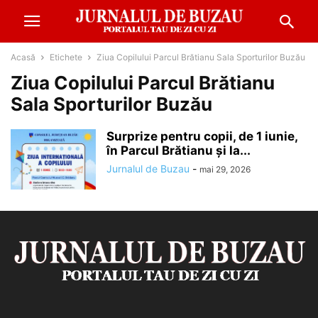
Acasă
Etichete
Ziua Copilului Parcul Brătianu Sala Sporturilor Buzău
Ziua Copilului Parcul Brătianu
Sala Sporturilor Buzău
Surprize pentru copii, de 1 iunie,
în Parcul Brătianu și la...
Jurnalul de Buzau
-
mai 29, 2026