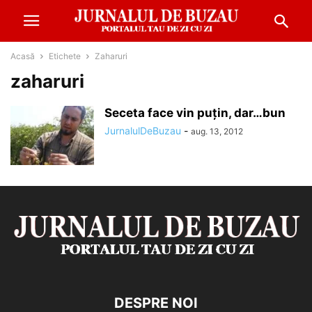
Acasă
Etichete
Zaharuri
zaharuri
Seceta face vin puţin, dar…bun
JurnalulDeBuzau
-
aug. 13, 2012
DESPRE NOI