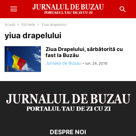
Acasă
Etichete
Yiua drapelului
yiua drapelului
Ziua Drapelului, sărbătorită cu
fast la Buzău
Jurnalul de Buzau
-
iun. 24, 2016
DESPRE NOI