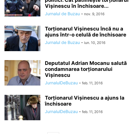
politici. Cât pătimeşte torţionarul
Vişinescu în închisoare...
Jurnalul de Buzau
-
nov. 9, 2016
Torţionarul Vişinescu încă nu a
ajuns într-o celulă de închisoare
Jurnalul de Buzau
-
iun. 10, 2016
Deputatul Adrian Mocanu salută
condamnarea torționarului
Vișinescu
JurnalulDeBuzau
-
feb. 11, 2016
Torționarul Vișinescu a ajuns la
închisoare
JurnalulDeBuzau
-
feb. 11, 2016