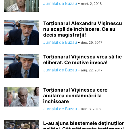
Jurnalul de Buzau
-
mart. 2, 2018
Torționarul Alexandru Vișinescu
nu scapă de închisoare. Ce au
decis magistrații!
Jurnalul de Buzau
-
dec. 29, 2017
Torționarul Vișinescu vrea să fie
eliberat. Ce motive invocă!
Jurnalul de Buzau
-
aug. 22, 2017
Torţionarul Vişinescu cere
anularea condamnării la
închisoare
Jurnalul de Buzau
-
dec. 6, 2016
L-au ajuns blestemele deţinuţilor