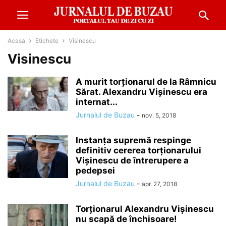
Acasă
Etichete
Visinescu
Visinescu
A murit torționarul de la Râmnicu
Sărat. Alexandru Vișinescu era
internat...
Jurnalul de Buzau
-
nov. 5, 2018
Instanţa supremă respinge
definitiv cererea torţionarului
Vişinescu de întrerupere a
pedepsei
Jurnalul de Buzau
-
apr. 27, 2018
Torționarul Alexandru Vișinescu
nu scapă de închisoare!