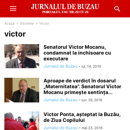
Acasă
Etichete
Victor
victor
Senatorul Victor Mocanu,
condamnat la inchisoare cu
executare
Jurnalul de Buzau
-
iul. 14, 2016
Aproape de verdict în dosarul
„Maternitatea”. Senatorul Victor
Mocanu primeşte sentinţa...
Jurnalul de Buzau
-
iun. 29, 2016
Victor Ponta, aşteptat la Buzău,
de Ziua Copilului
Jurnalul de Buzau
-
mai 23, 2016