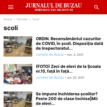
Acasă
Etichete
Scoli
scoli
ORDIN. Recensământul cazurilor
de COVID, în școli. Dispoziția dată
de Inspectoratul...
Jurnalul de Buzau
-
nov. 4, 2021
(FOTO) Zeci de elevi de la Școala
nr.15, față în față...
Jurnalul de Buzau
-
oct. 20, 2021
Se impune închiderea școlilor?
Peste 200 de clase închise|Mii
de elevi...