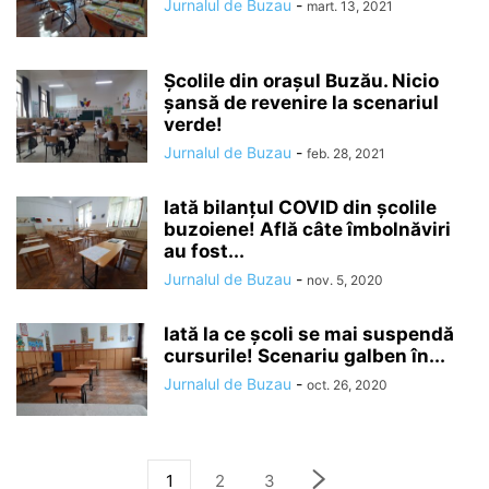
Jurnalul de Buzau
-
mart. 13, 2021
Școlile din orașul Buzău. Nicio
șansă de revenire la scenariul
verde!
Jurnalul de Buzau
-
feb. 28, 2021
Iată bilanțul COVID din școlile
buzoiene! Află câte îmbolnăviri
au fost...
Jurnalul de Buzau
-
nov. 5, 2020
Iată la ce școli se mai suspendă
cursurile! Scenariu galben în...
Jurnalul de Buzau
-
oct. 26, 2020
1
2
3