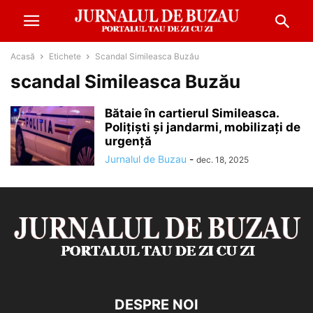
Acasă
Etichete
Scandal Simileasca Buzău
scandal Simileasca Buzău
Bătaie în cartierul Simileasca.
Polițiști și jandarmi, mobilizați de
urgență
Jurnalul de Buzau
-
dec. 18, 2025
DESPRE NOI