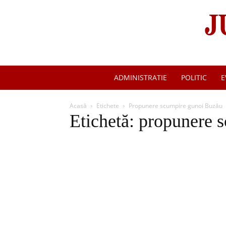
ADMINISTRATIE
POLITIC
E
Acasă
Etichete
Propunere scumpire gunoi Buzău
Etichetă: propunere 