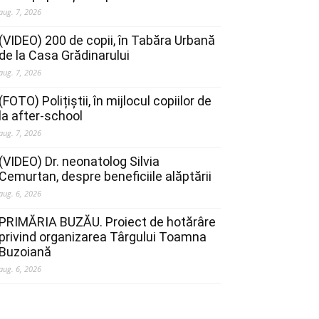
aug. 7, 2026
(VIDEO) 200 de copii, în Tabăra Urbană
de la Casa Grădinarului
aug. 7, 2026
(FOTO) Polițiștii, în mijlocul copiilor de
la after-school
aug. 7, 2026
(VIDEO) Dr. neonatolog Silvia
Cemurtan, despre beneficiile alăptării
aug. 6, 2026
PRIMĂRIA BUZĂU. Proiect de hotărâre
privind organizarea Târgului Toamna
Buzoiană
aug. 6, 2026