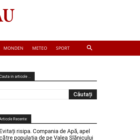
MONDEN
METEO
SPORT
Cauta in articole …
Articole Recente:
Evitați risipa. Compania de Apă, apel
către populația de pe Valea Slănicului