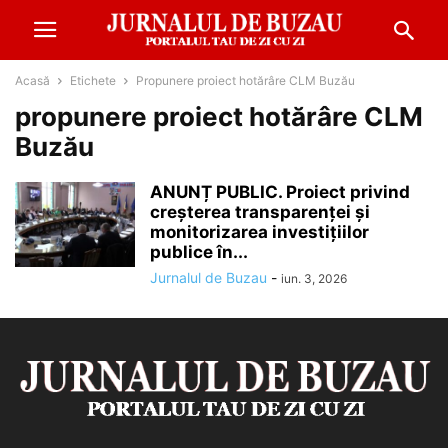
Acasă
Etichete
Propunere proiect hotărâre CLM Buzău
propunere proiect hotărâre CLM
Buzău
ANUNȚ PUBLIC. Proiect privind
creșterea transparenței și
monitorizarea investițiilor
publice în...
Jurnalul de Buzau
-
iun. 3, 2026