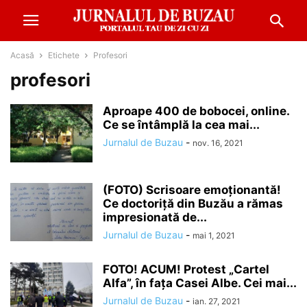
Acasă
Etichete
Profesori
profesori
Aproape 400 de bobocei, online.
Ce se întâmplă la cea mai...
Jurnalul de Buzau
-
nov. 16, 2021
(FOTO) Scrisoare emoționantă!
Ce doctoriță din Buzău a rămas
impresionată de...
Jurnalul de Buzau
-
mai 1, 2021
FOTO! ACUM! Protest „Cartel
Alfa”, în fața Casei Albe. Cei mai...
Jurnalul de Buzau
-
ian. 27, 2021