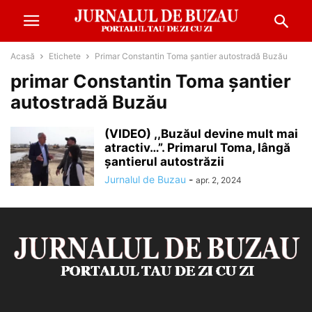
Acasă
Etichete
Primar Constantin Toma șantier autostradă Buzău
primar Constantin Toma șantier
autostradă Buzău
(VIDEO) ,,Buzăul devine mult mai
atractiv…”. Primarul Toma, lângă
șantierul autostrăzii
Jurnalul de Buzau
-
apr. 2, 2024