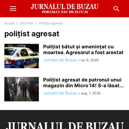
Acasă
Etichete
Polițist agresat
polițist agresat
Polițist bătut și amenințat cu
moartea. Agresorul a fost arestat
Jurnalul de Buzau
-
iul. 6, 2026
Polițist agresat de patronul unui
magazin din Micro 14! S-a lăsat...
Jurnalul de Buzau
-
aug. 7, 2020