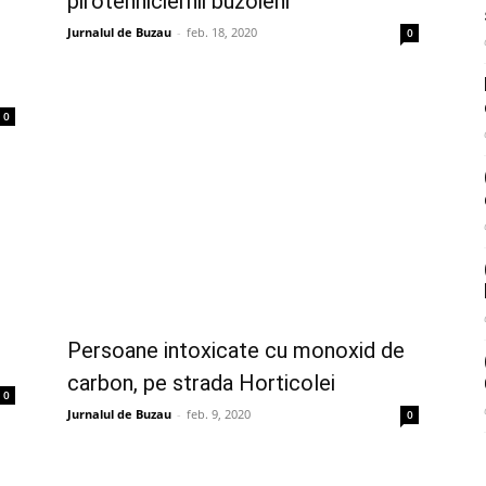
pirotehniciernii buzoieni
Jurnalul de Buzau
-
feb. 18, 2020
0
0
Persoane intoxicate cu monoxid de
carbon, pe strada Horticolei
0
Jurnalul de Buzau
-
feb. 9, 2020
0