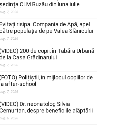
ședința CLM Buzău din luna iulie
aug. 7, 2026
Evitați risipa. Compania de Apă, apel
către populația de pe Valea Slănicului
aug. 7, 2026
(VIDEO) 200 de copii, în Tabăra Urbană
de la Casa Grădinarului
aug. 7, 2026
(FOTO) Polițiștii, în mijlocul copiilor de
la after-school
aug. 7, 2026
(VIDEO) Dr. neonatolog Silvia
Cemurtan, despre beneficiile alăptării
aug. 6, 2026