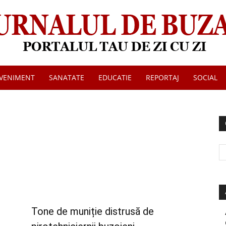
VENIMENT
SANATATE
EDUCATIE
REPORTAJ
SOCIAL
Jurnalul
de
Tone de muniție distrusă de
Buzau