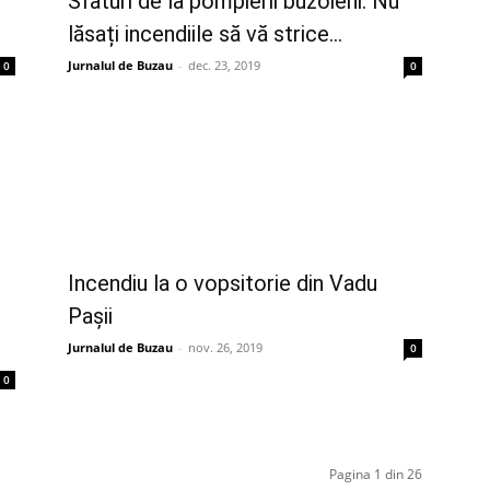
Sfaturi de la pompierii buzoieni: Nu
lăsați incendiile să vă strice...
Jurnalul de Buzau
-
dec. 23, 2019
0
0
Incendiu la o vopsitorie din Vadu
Pașii
Jurnalul de Buzau
-
nov. 26, 2019
0
0
Pagina 1 din 26