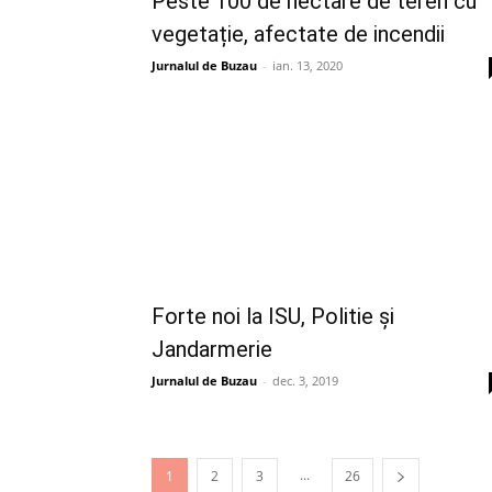
Peste 100 de hectare de teren cu
vegetație, afectate de incendii
Jurnalul de Buzau
-
ian. 13, 2020
Forte noi la ISU, Politie și
Jandarmerie
Jurnalul de Buzau
-
dec. 3, 2019
...
1
2
3
26