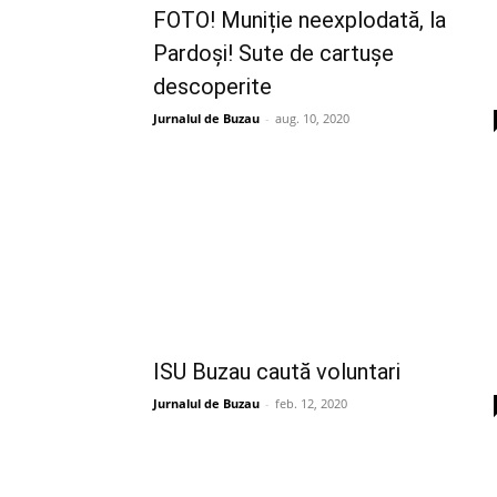
FOTO! Muniție neexplodată, la
Pardoși! Sute de cartușe
descoperite
Jurnalul de Buzau
-
aug. 10, 2020
ISU Buzau caută voluntari
Jurnalul de Buzau
-
feb. 12, 2020