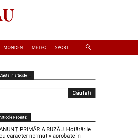
MONDEN
METEO
SPORT
Cauta in articole …
Articole Recente:
ANUNȚ. PRIMĂRIA BUZĂU. Hotărârile
cu caracter normativ aprobate în