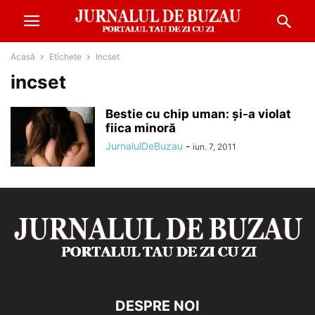
Acasă
Etichete
Incset
incset
Bestie cu chip uman: și-a violat
fiica minoră
JurnalulDeBuzau
-
iun. 7, 2011
DESPRE NOI