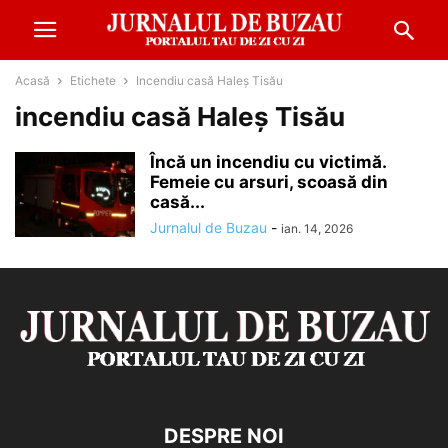
Acasă
Etichete
Incendiu casă Haleș Tisău
incendiu casă Haleș Tisău
Încă un incendiu cu victimă.
Femeie cu arsuri, scoasă din
casă...
Jurnalul de Buzau
-
ian. 14, 2026
DESPRE NOI