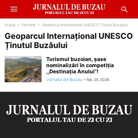
Acasă
Etichete
Geoparcul Internațional UNESCO Ținutul Buzăului
Geoparcul Internațional UNESCO
Ținutul Buzăului
Turismul buzoian, șase
nominalizări în competiția
,,Destinația Anului”!
Jurnalul de Buzau
-
feb. 25, 2026