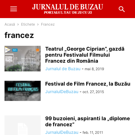
Acasă
Etichete
Francez
francez
Teatrul „George Ciprian”, gazdă
pentru Festivalul Filmului
Francez din România
Jurnalul de Buzau
-
mai 8, 2019
Festival de Film Francez, la Buzău
JurnalulDeBuzau
-
oct. 27, 2015
99 buzoieni, aspiranti la „diplome
de francez”
JurnalulDeBuzau
-
feb. 11, 2011