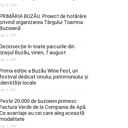
aug. 6, 2026
PRIMĂRIA BUZĂU. Proiect de hotărâre
privind organizarea Târgului Toamna
Buzoiană
aug. 6, 2026
Dezinsecție în toate parcurile din
orașul Buzău, vineri, 7 august
aug. 6, 2026
Prima ediție a Buzău Wine Fest, un
festival dedicat vinului, patrimoniului și
identității locale
aug. 6, 2026
Peste 20.000 de buzoieni primesc
Factura Verde de la Compania de Apă.
Ce avantaje au cei care aleg această
modalitate
aug. 5, 2026