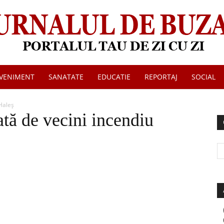
VENIMENT
SANATATE
EDUCATIE
REPORTAJ
SOCIAL
Jurnalul
Haleș
ată de vecini incendiu
de
Buzau