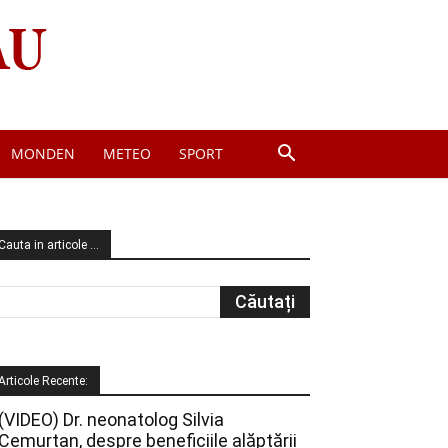
MONDEN
METEO
SPORT
Cauta in articole …
Articole Recente:
(VIDEO) Dr. neonatolog Silvia
Cemurtan, despre beneficiile alăptării