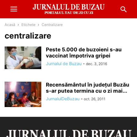
Acasă
Etichete
Centralizare
centralizare
Peste 5.000 de buzoieni s-au
vaccinat împotriva gripei
Jurnalul de Buzau
-
dec. 3, 2016
Recensământul în judeţul Buzău
s-ar putea termina cu o zi mai...
JurnalulDeBuzau
-
oct. 26, 2011