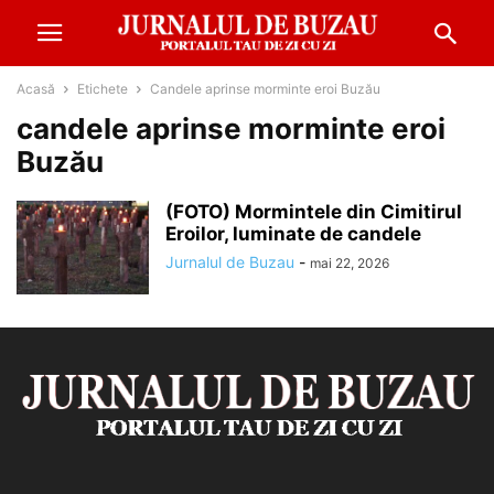
Acasă
Etichete
Candele aprinse morminte eroi Buzău
candele aprinse morminte eroi
Buzău
(FOTO) Mormintele din Cimitirul
Eroilor, luminate de candele
Jurnalul de Buzau
-
mai 22, 2026